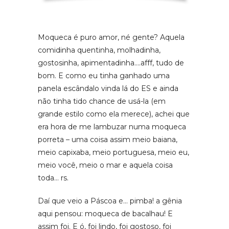
Moqueca é puro amor, né gente? Aquela
comidinha quentinha, molhadinha,
gostosinha, apimentadinha….afff, tudo de
bom. E como eu tinha ganhado uma
panela escândalo vinda lá do ES e ainda
não tinha tido chance de usá-la (em
grande estilo como ela merece), achei que
era hora de me lambuzar numa moqueca
porreta – uma coisa assim meio baiana,
meio capixaba, meio portuguesa, meio eu,
meio você, meio o mar e aquela coisa
toda… rs.
Daí que veio a Páscoa e… pimba! a gênia
aqui pensou: moqueca de bacalhau! E
assim foi. E ó, foi lindo, foi gostoso, foi