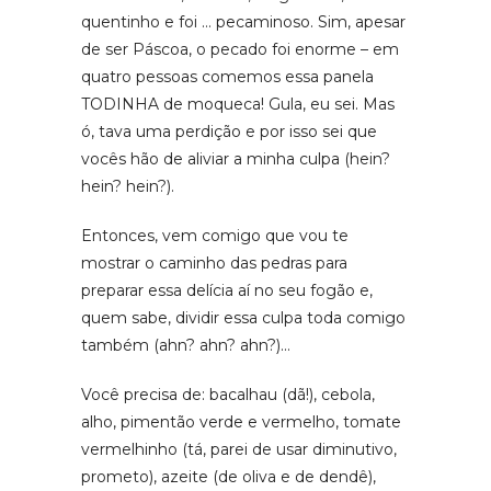
quentinho e foi … pecaminoso. Sim, apesar
de ser Páscoa, o pecado foi enorme – em
quatro pessoas comemos essa panela
TODINHA de moqueca! Gula, eu sei. Mas
ó, tava uma perdição e por isso sei que
vocês hão de aliviar a minha culpa (hein?
hein? hein?).
Entonces, vem comigo que vou te
mostrar o caminho das pedras para
preparar essa delícia aí no seu fogão e,
quem sabe, dividir essa culpa toda comigo
também (ahn? ahn? ahn?)…
Você precisa de: bacalhau (dã!), cebola,
alho, pimentão verde e vermelho, tomate
vermelhinho (tá, parei de usar diminutivo,
prometo), azeite (de oliva e de dendê),