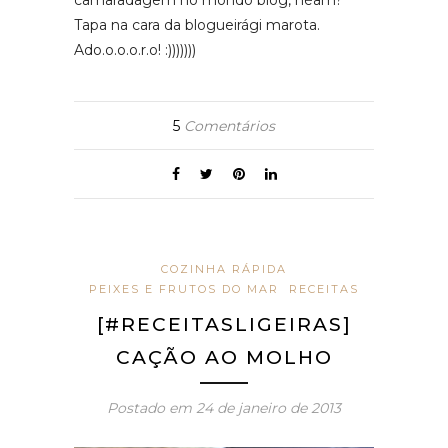
camaradagem no mondo blog, néam?
Tapa na cara da blogueirági marota.
Ado.o.o.o.r.o! :)))))))
5
Comentários
COZINHA RÁPIDA
PEIXES E FRUTOS DO MAR
RECEITAS
[#RECEITASLIGEIRAS]
CAÇÃO AO MOLHO
Postado em
24 de janeiro de 2013