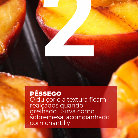
2
PÊSSEGO
O dulçor e a textura ficam 
realçados quando 
grelhado.  Sirva como 
sobremesa, acompanhado 
com chantilly