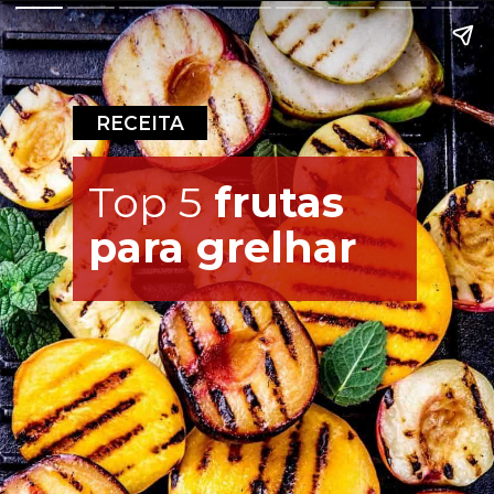
RECEITA
Top 5
 frutas 
para grelhar