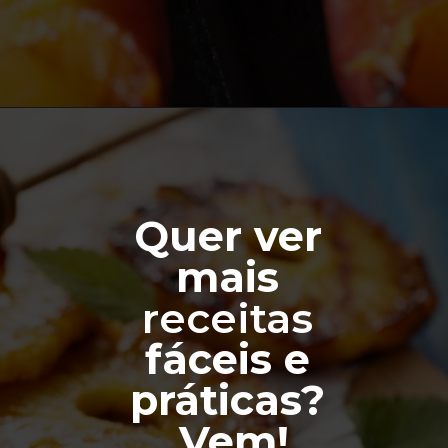
Quer ver 
mais 
receitas
fáceis e 
práticas? 
Vem!