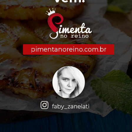
pimentanoreino.com.br
faby_zanelati