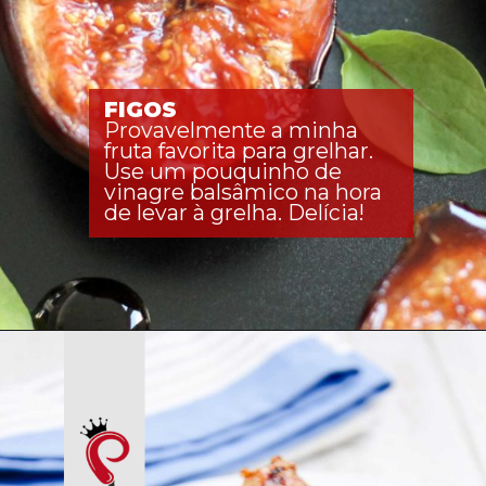
FIGOS
Provavelmente a minha 
fruta favorita para grelhar. 
Use um pouquinho de 
vinagre balsâmico na hora 
de levar à grelha. Delícia!