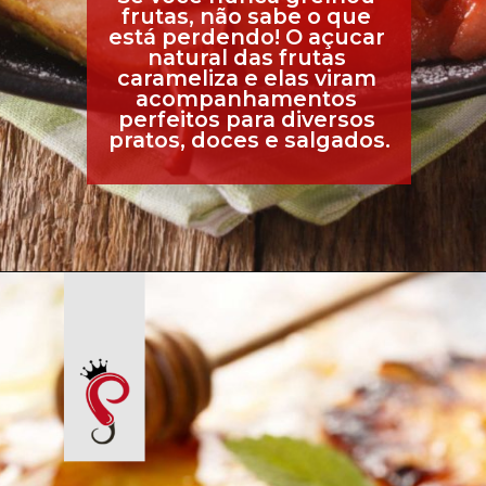
frutas, não sabe o que 
está perdendo! O açucar 
natural das frutas 
carameliza e elas viram 
acompanhamentos 
perfeitos para diversos 
pratos, doces e salgados.