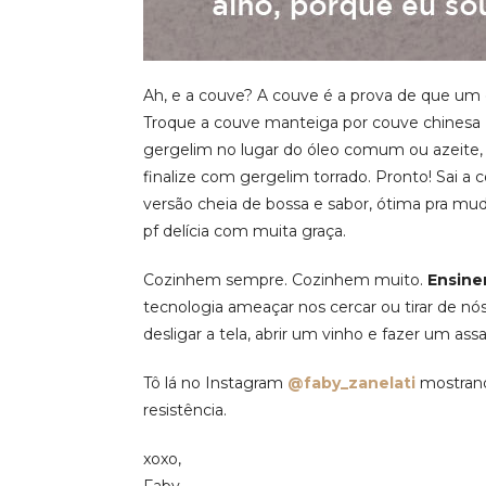
Ah, e a couve? A couve é a prova de que um or
Troque a couve manteiga por couve chinesa (a
gergelim no lugar do óleo comum ou azeite, 
finalize com gergelim torrado. Pronto! Sai 
versão cheia de bossa e sabor, ótima pra mu
pf delícia com muita graça.
Cozinhem sempre. Cozinhem muito.
Ensinem
tecnologia ameaçar nos cercar ou tirar de nós
desligar a tela, abrir um vinho e fazer um as
Tô lá no Instagram
@faby_zanelati
mostran
resistência.
xoxo,