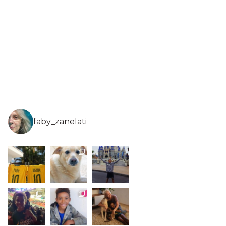
faby_zanelati