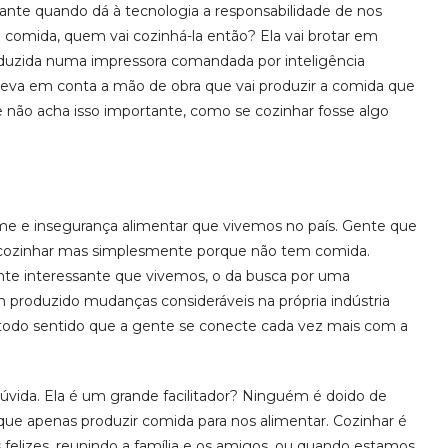
dante quando dá à tecnologia a responsabilidade de nos
sa comida, quem vai cozinhá-la então? Ela vai brotar em
roduzida numa impressora comandada por inteligência
o leva em conta a mão de obra que vai produzir a comida que
 não acha isso importante, como se cozinhar fosse algo
e e insegurança alimentar que vivemos no país. Gente que
cozinhar mas simplesmente porque não tem comida.
e interessante que vivemos, o da busca por uma
m produzido mudanças consideráveis na própria indústria
 todo sentido que a gente se conecte cada vez mais com a
dúvida. Ela é um grande facilitador? Ninguém é doido de
que apenas produzir comida para nos alimentar. Cozinhar é
felizes, reunindo a família e os amigos, ou quando estamos