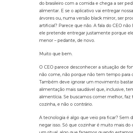
do brasileiro com a comida e chega a ser pe
alimentar. E se o aplicativo vai entregar nos
árvores ou, numa versão black mirror, ser p
artificial? Parece que não. A fala do CEO nã
ele pretende entregar justamente porque ele
menor – pedante, de novo.
Muito que bem.
O CEO parece desconhecer a situação de fom
não come, não porque não tem tempo para 
Também deve ignorar um movimento bastant
alimentação mais saudável que, inclusive, te
alimentícia. Se buscamos comer melhor, faz
cozinha, e não o contrário.
A tecnologia é algo que veio pra ficar? Sem 
negar isso. Só que cozinhar é muito mais do 
um ritual, algo que fazemos quando estamos 