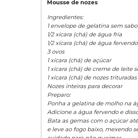
Mousse de nozes
Ingredientes:
1 envelope de gelatina sem sabor
1/2 xícara (chá) de água fria
1/2 xícara (chá) de água fervendo
3 ovos
1 xícara (chá) de açúcar
1 xícara (chá) de creme de leite 
1 xícara (chá) de nozes trituradas
Nozes inteiras para decorar
Preparo:
Ponha a gelatina de molho na ág
Adicione a água fervendo e diss
Bata as gemas com o açúcar até
e leve ao fogo baixo, mexendo se