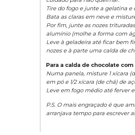
cuidado para não queimar.
Tire do fogo e junte a gelatina e
Bata as claras em neve e mistu
Por fim, junte as nozes triturad
alumínio (molhe a forma com águ
Leve à geladeira até ficar bem 
nozes e à parte uma calda de ch
Para a calda de chocolate com
Numa panela, misture 1 xícara (d
em pó e 1/2 xícara (de chá) de aç
Leve em fogo médio até ferver e
P.S. O mais engraçado é que am
arranjava tempo para escrever as t