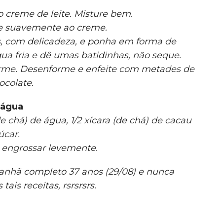
 o creme de leite. Misture bem.
re suavemente ao creme.
as, com delicadeza, e ponha em forma de
a fria e dê umas batidinhas, não seque.
firme. Desenforme e enfeite com metades de
ocolate.
 água
e chá) de água, 1/2 xícara (de chá) de cacau
úcar.
 engrossar levemente.
anhã completo 37 anos (29/08) e nunca
ais receitas, rsrsrsrs.