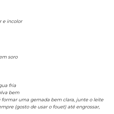
 e incolor
sem soro
ua fria
olva bem
 formar uma gemada bem clara, junte o leite
mpre (gosto de usar o fouet) até engrossar,