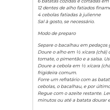
6 batatas cozidas e cortadas em
12 dentes de alho fatiados finam
4 cebolas fatiadas à julienne
Sal à gosto, se necessário.
Modo de preparo
Separe o bacalhau em pedaços g
Doure o alho em ½ xícara (chá) d
tomate, o pimentão e a salsa. Use
Doure a cebola em ½ xícara (chá)
frigideira comum.
Forre um refratário com as batat
cebolas, o bacalhau, e por últi
Regue com o azeite restante. Le
minutos ou até a batata dourar e 