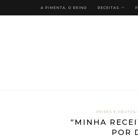
A PIMENTA, O REINO
RECEITAS
P
PEIXES E FRUTOS
“MINHA RECEI
POR 