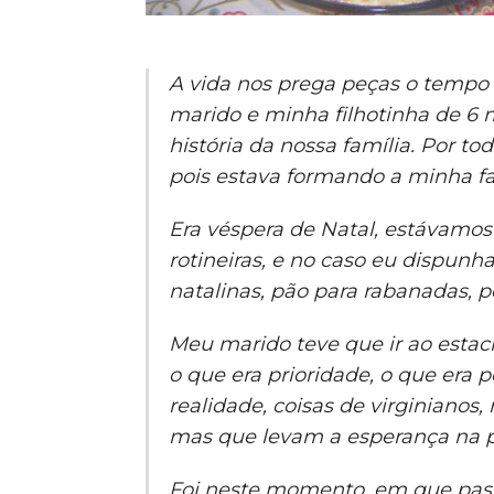
A vida nos prega peças o tempo 
marido e minha filhotinha de 6 m
história da nossa família. Por to
pois estava formando a minha famí
Era véspera de Natal, estávamo
rotineiras, e no caso eu dispunh
natalinas, pão para rabanadas, p
Meu marido teve que ir ao estac
o que era prioridade, o que era p
realidade, coisas de virginianos, 
mas que levam a esperança na 
Foi neste momento, em que pass