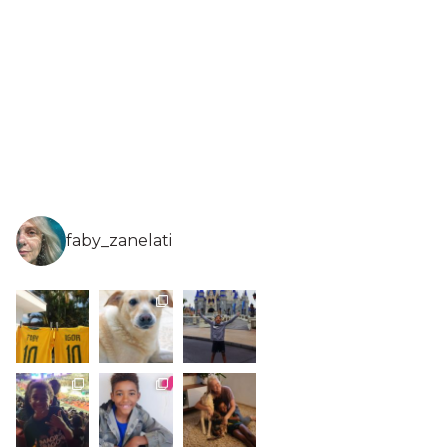
faby_zanelati