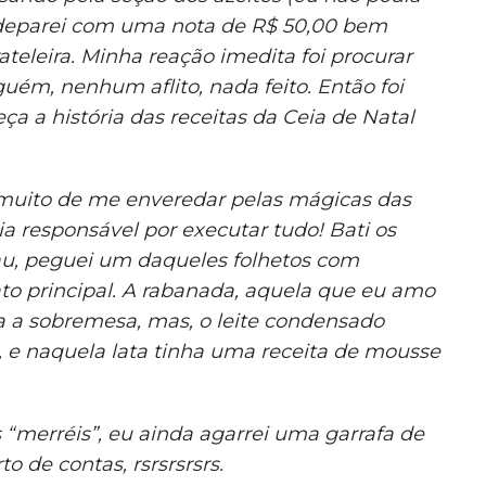
 deparei com uma nota de R$ 50,00 bem
teleira. Minha reação imedita foi procurar
guém, nenhum aflito, nada feito. Então foi
a a história das receitas da Ceia de Natal
 muito de me enveredar pelas mágicas das
ia responsável por executar tudo! Bati os
u, peguei um daqueles folhetos com
rato principal. A rabanada, aquela que eu amo
a a sobremesa, mas, o leite condensado
e, e naquela lata tinha uma receita de mousse
 “merréis”, eu ainda agarrei uma garrafa de
o de contas, rsrsrsrsrs.