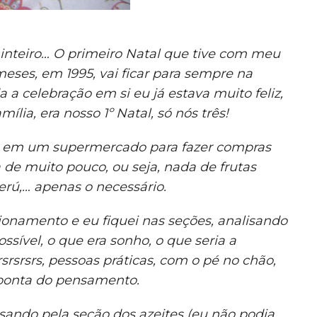
inteiro… O primeiro Natal que tive com meu
eses, em 1995, vai ficar para sempre na
da a celebração em si eu já estava muito feliz,
lia, era nosso 1º Natal, só nós três!
s em um supermercado para fazer compras
a de muito pouco, ou seja, nada de frutas
erú,… apenas o necessário.
ionamento e eu fiquei nas seções, analisando
ossível, o que era sonho, o que seria a
rsrsrsrs, pessoas práticas, com o pé no chão,
ponta do pensamento.
ando pela seção dos azeites (eu não podia