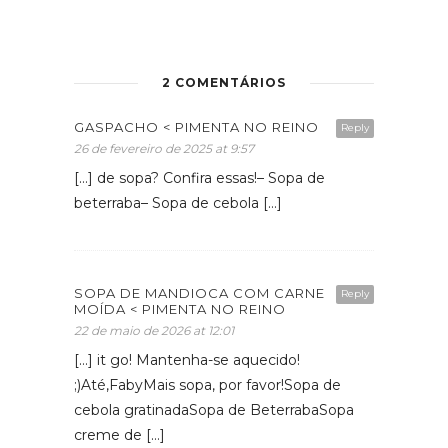
2 COMENTÁRIOS
GASPACHO < PIMENTA NO REINO
Reply
26 de fevereiro de 2025 at 9:57
[…] de sopa? Confira essas!– Sopa de
beterraba– Sopa de cebola […]
SOPA DE MANDIOCA COM CARNE
Reply
MOÍDA < PIMENTA NO REINO
22 de maio de 2026 at 12:01
[…] it go! Mantenha-se aquecido!
;)Até,FabyMais sopa, por favor!Sopa de
cebola gratinadaSopa de BeterrabaSopa
creme de […]