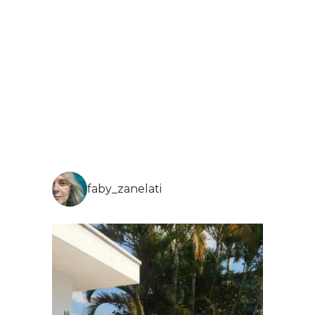
faby_zanelati