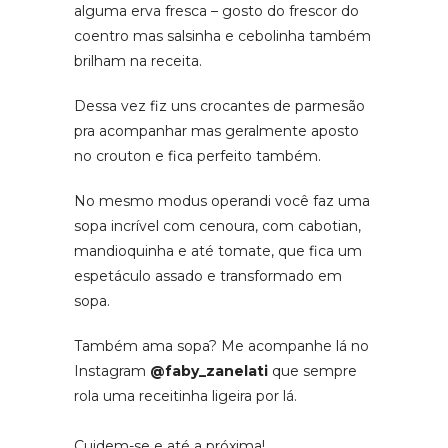
alguma erva fresca – gosto do frescor do
coentro mas salsinha e cebolinha também
brilham na receita.
Dessa vez fiz uns crocantes de parmesão
pra acompanhar mas geralmente aposto
no crouton e fica perfeito também.
No mesmo modus operandi você faz uma
sopa incrível com cenoura, com cabotian,
mandioquinha e até tomate, que fica um
espetáculo assado e transformado em
sopa.
Também ama sopa? Me acompanhe lá no
Instagram
@faby_zanelati
que sempre
rola uma receitinha ligeira por lá.
Cuidem-se e até a próxima!