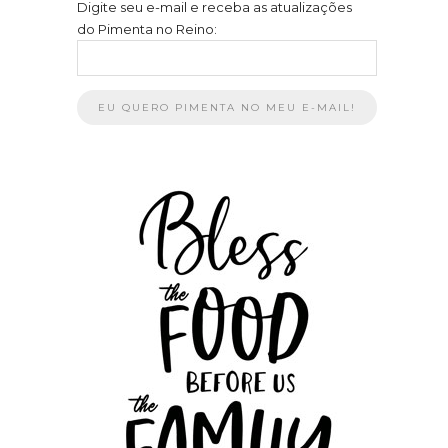
Digite seu e-mail e receba as atualizações
do Pimenta no Reino: