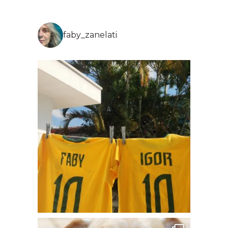
faby_zanelati