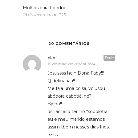
Molhos para Fondue
16 de fevereiro de 2011
20 COMENTÁRIOS
ELEN
Reply
18 de maio de 2012 at 11:24
Jesussss hein Dona Faby!!!
Q delíciaaaa!!
Me fala uma coisa, vc usou
abóbora cabotiã, né?
Bjooo!!
ps.: amei o termo “sopólotra”
eu e meu marido estamos
assim tbém nesses dias frios,
rssss