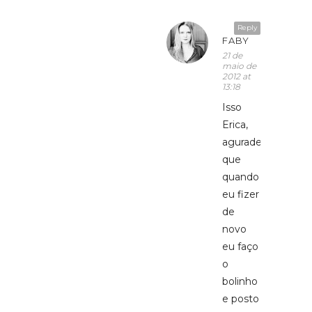
Reply
FABY
21 de
maio de
2012 at
13:18
Isso
Erica,
agurade
que
quando
eu fizer
de
novo
eu faço
o
bolinho
e posto