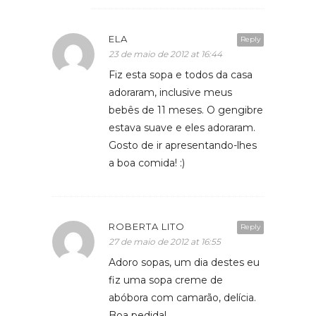
ELA
Reply
23 de maio de 2012 at 16:44
Fiz esta sopa e todos da casa
adoraram, inclusive meus
bebês de 11 meses. O gengibre
estava suave e eles adoraram.
Gosto de ir apresentando-lhes
a boa comida! :)
ROBERTA LITO
Reply
27 de maio de 2012 at 16:55
Adoro sopas, um dia destes eu
fiz uma sopa creme de
abóbora com camarão, delícia.
Boa pedida!