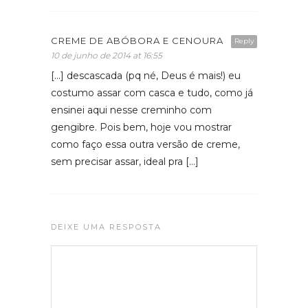
CREME DE ABÓBORA E CENOURA
Reply
10 de junho de 2014 at 16:55
[…] descascada (pq né, Deus é mais!) eu
costumo assar com casca e tudo, como já
ensinei aqui nesse creminho com
gengibre. Pois bem, hoje vou mostrar
como faço essa outra versão de creme,
sem precisar assar, ideal pra […]
DEIXE UMA RESPOSTA