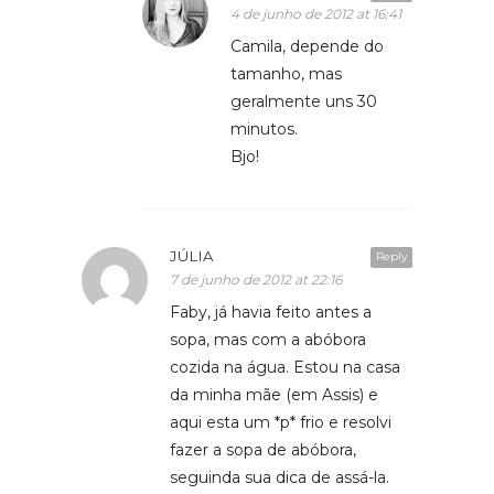
4 de junho de 2012 at 16:41
Camila, depende do
tamanho, mas
geralmente uns 30
minutos.
Bjo!
JÚLIA
Reply
7 de junho de 2012 at 22:16
Faby, já havia feito antes a
sopa, mas com a abóbora
cozida na água. Estou na casa
da minha mãe (em Assis) e
aqui esta um *p* frio e resolvi
fazer a sopa de abóbora,
seguinda sua dica de assá-la.