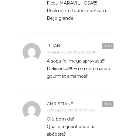
Ficou MARAVILHOSA!!!!
Realmente todos repetiram.
Beijo grande.
LILIAN
Reply
10 de julho de 2012 at 23:34
A sopa foi mega aprovada!!!
Deliiiiciosa!!!! Eu e meu marido
gourmet amamos!!!!
CHRISTIANE
Reply
1 de agosto de 2012 at 11:26
Olá, bom dia!
Qual é a quantidade da
abóbora?