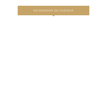
NO RADINHO DA COZINHA