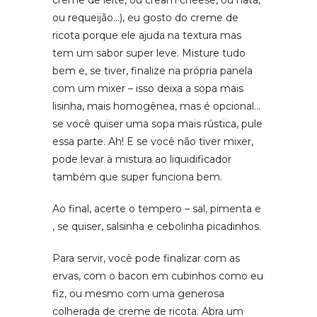
creme de leite, ou cream cheese, ou nata,
ou requeijão…), eu gosto do creme de
ricota porque ele ajuda na textura mas
tem um sabor super leve. Misture tudo
bem e, se tiver, finalize na própria panela
com um mixer – isso deixa a sopa mais
lisinha, mais homogênea, mas é opcional…
se você quiser uma sopa mais rústica, pule
essa parte. Ah! E se você não tiver mixer,
pode levar à mistura ao liquidificador
também que super funciona bem.
Ao final, acerte o tempero – sal, pimenta e
, se quiser, salsinha e cebolinha picadinhos.
Para servir, você pode finalizar com as
ervas, com o bacon em cubinhos como eu
fiz, ou mesmo com uma generosa
colherada de creme de ricota. Abra um