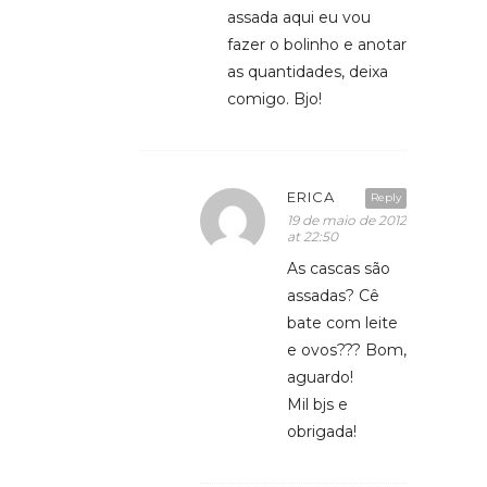
assada aqui eu vou
fazer o bolinho e anotar
as quantidades, deixa
comigo. Bjo!
ERICA
Reply
19 de maio de 2012
at 22:50
As cascas são
assadas? Cê
bate com leite
e ovos??? Bom,
aguardo!
Mil bjs e
obrigada!