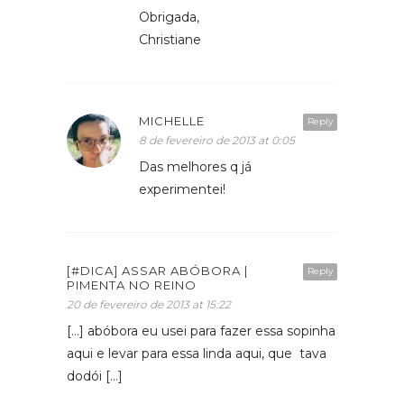
Obrigada,
Christiane
MICHELLE
Reply
8 de fevereiro de 2013 at 0:05
Das melhores q já
experimentei!
[#DICA] ASSAR ABÓBORA |
Reply
PIMENTA NO REINO
20 de fevereiro de 2013 at 15:22
[…] abóbora eu usei para fazer essa sopinha
aqui e levar para essa linda aqui, que tava
dodói […]