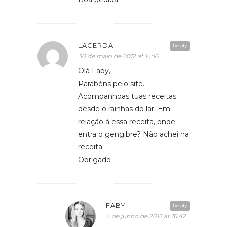
LACERDA
Reply
30 de maio de 2012 at 14:16
Olá Faby,
Parabéns pelo site.
Acompanhoas tuas receitas
desde o rainhas do lar. Em
relação à essa receita, onde
entra o gengibre? Não achei na
receita.
Obrigado
FABY
Reply
4 de junho de 2012 at 16:42