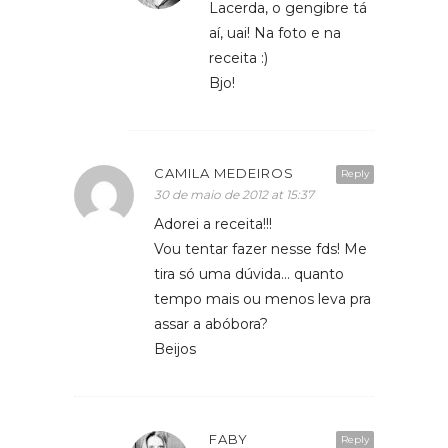
Lacerda, o gengibre tá
aí, uai! Na foto e na
receita :)
Bjo!
CAMILA MEDEIROS
Reply
30 de maio de 2012 at 15:37
Adorei a receita!!!
Vou tentar fazer nesse fds! Me
tira só uma dúvida… quanto
tempo mais ou menos leva pra
assar a abóbora?
Beijos
FABY
Reply