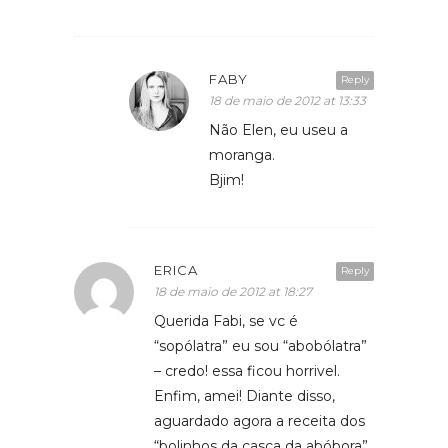
FABY
Reply
18 de maio de 2012 at 13:33
Não Elen, eu useu a
moranga.
Bjim!
ERICA
Reply
18 de maio de 2012 at 18:27
Querida Fabi, se vc é
“sopólatra” eu sou “abobólatra”
– credo! essa ficou horrivel.
Enfim, amei! Diante disso,
aguardado agora a receita dos
“bolinhos da casca da abóbora”,