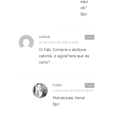
aqui
ok?
Bjo!
VANIA
Reply
23 de maio de 2012 at 16:15
Oi Fábi. Comprei a abóbora
cabotiã…e agora?sera que da
certo?
FABY
Reply
4 de junho de 2012 at 16:43
Manda bala, Vania!
Bjo!