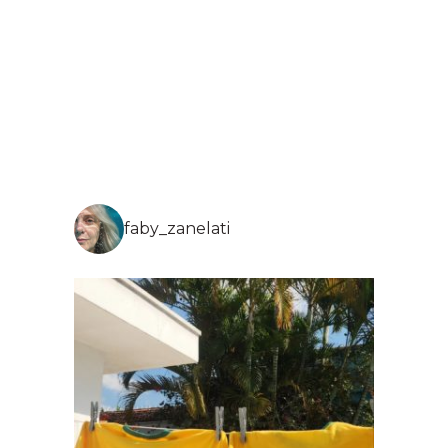
faby_zanelati