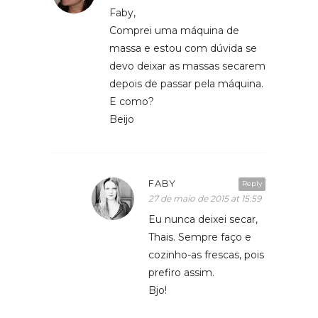
Faby,
Comprei uma máquina de
massa e estou com dúvida se
devo deixar as massas secarem
depois de passar pela máquina.
E como?
Beijo
FABY
Reply
27 de maio de 2015 at 15:59
Eu nunca deixei secar,
Thais. Sempre faço e
cozinho-as frescas, pois
prefiro assim.
Bjo!