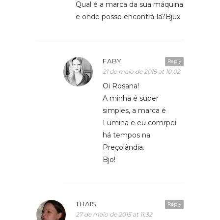
Qual é a marca da sua máquina
e onde posso encontrá-la?Bjux
FABY
Reply
21 de maio de 2015 at 10:02
Oi Rosana!
A minha é super
simples, a marca é
Lumina e eu comrpei
há tempos na
Preçolândia.
Bjo!
THAIS
Reply
27 de maio de 2015 at 11:32