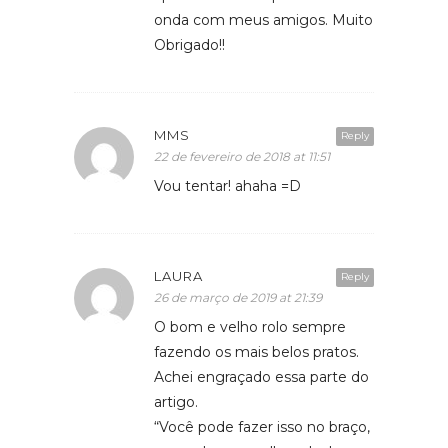
onda com meus amigos. Muito
Obrigado!!
MMS
Reply
22 de fevereiro de 2018 at 11:51
Vou tentar! ahaha =D
LAURA
Reply
26 de março de 2019 at 21:39
O bom e velho rolo sempre
fazendo os mais belos pratos.
Achei engraçado essa parte do
artigo.
“Você pode fazer isso no braço,