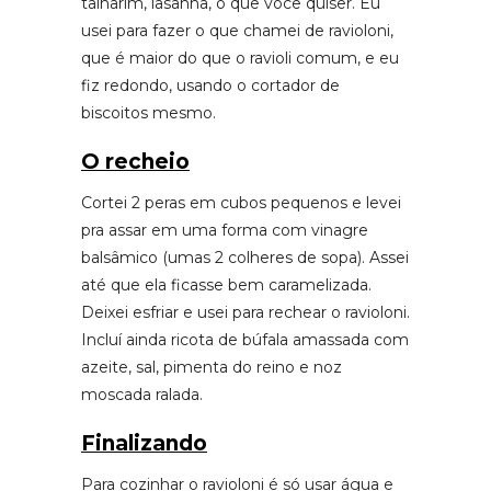
talharim, lasanha, o que você quiser. Eu
usei para fazer o que chamei de ravioloni,
que é maior do que o ravioli comum, e eu
fiz redondo, usando o cortador de
biscoitos mesmo.
O recheio
Cortei 2 peras em cubos pequenos e levei
pra assar em uma forma com vinagre
balsâmico (umas 2 colheres de sopa). Assei
até que ela ficasse bem caramelizada.
Deixei esfriar e usei para rechear o ravioloni.
Incluí ainda ricota de búfala amassada com
azeite, sal, pimenta do reino e noz
moscada ralada.
Finalizando
Para cozinhar o ravioloni é só usar água e