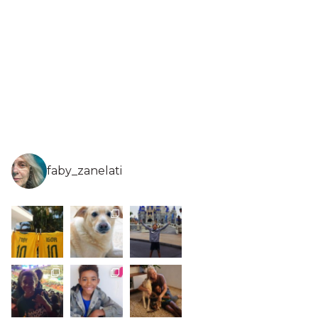
faby_zanelati