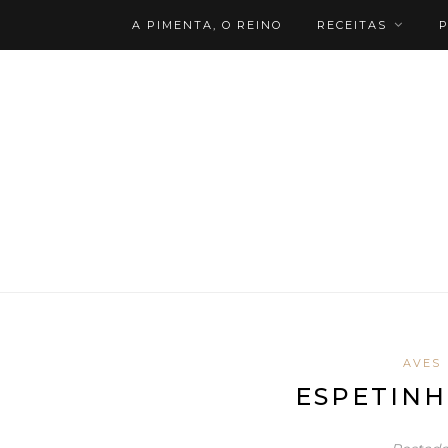
A PIMENTA, O REINO
RECEITAS
P
AVES
ESPETINH