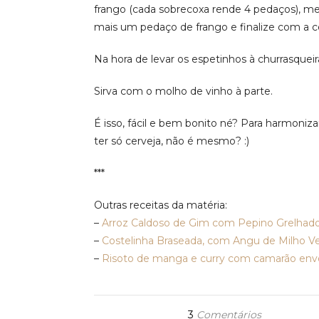
frango (cada sobrecoxa rende 4 pedaços), m
mais um pedaço de frango e finalize com a c
Na hora de levar os espetinhos à churrasqueir
Sirva com o molho de vinho à parte.
É isso, fácil e bem bonito né? Para harmoni
ter só cerveja, não é mesmo? :)
***
Outras receitas da matéria:
–
Arroz Caldoso de Gim com Pepino Grelhad
–
Costelinha Braseada, com Angu de Milho Ve
–
Risoto de manga e curry com camarão env
3
Comentários