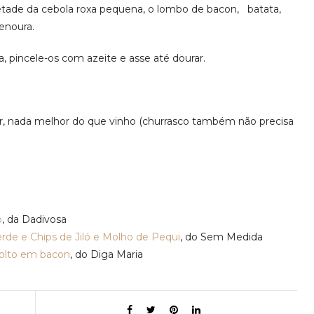
etade da cebola roxa pequena, o lombo de bacon, batata,
enoura.
a, pincele-os com azeite e asse até dourar.
zar, nada melhor do que vinho (churrasco também não precisa
o
, da Dadivosa
rde e Chips de Jiló e Molho de Pequi
, do Sem Medida
olto em bacon
, do Diga Maria