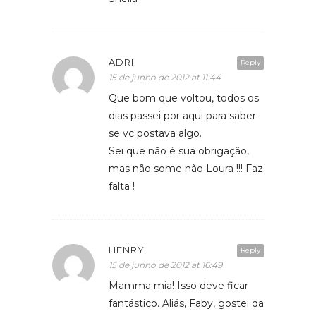
ADRI
Reply
15 de junho de 2012 at 11:44
Que bom que voltou, todos os
dias passei por aqui para saber
se vc postava algo.
Sei que não é sua obrigação,
mas não some não Loura !!! Faz
falta !
HENRY
Reply
15 de junho de 2012 at 16:49
Mamma mia! Isso deve ficar
fantástico. Aliás, Faby, gostei da