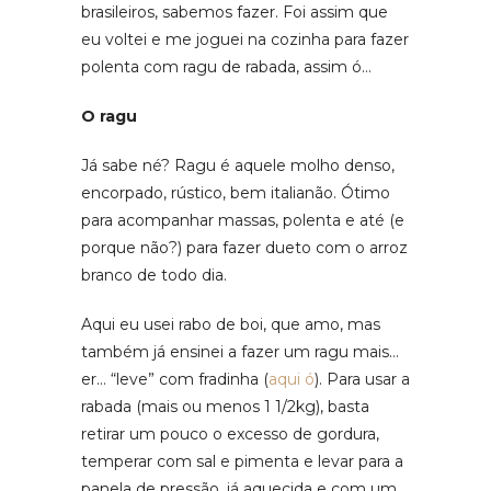
brasileiros, sabemos fazer. Foi assim que
eu voltei e me joguei na cozinha para fazer
polenta com ragu de rabada, assim ó…
O ragu
Já sabe né? Ragu é aquele molho denso,
encorpado, rústico, bem italianão. Ótimo
para acompanhar massas, polenta e até (e
porque não?) para fazer dueto com o arroz
branco de todo dia.
Aqui eu usei rabo de boi, que amo, mas
também já ensinei a fazer um ragu mais…
er… “leve” com fradinha (
aqui ó
). Para usar a
rabada (mais ou menos 1 1/2kg), basta
retirar um pouco o excesso de gordura,
temperar com sal e pimenta e levar para a
panela de pressão, já aquecida e com um