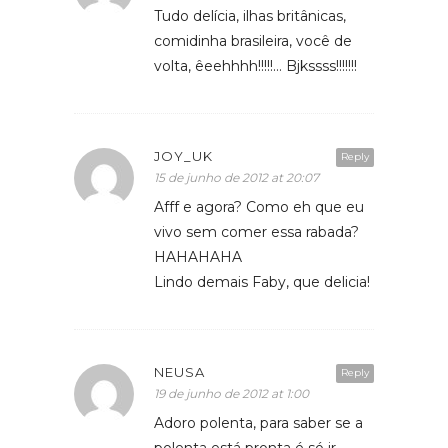
Tudo delícia, ilhas britânicas,
comidinha brasileira, você de
volta, êeehhhh!!!!!… Bjkssss!!!!!!!
JOY_UK
Reply
15 de junho de 2012 at 20:07
Afff e agora? Como eh que eu
vivo sem comer essa rabada?
HAHAHAHA
Lindo demais Faby, que delicia!
NEUSA
Reply
19 de junho de 2012 at 1:00
Adoro polenta, para saber se a
polenta está pronta é só ir