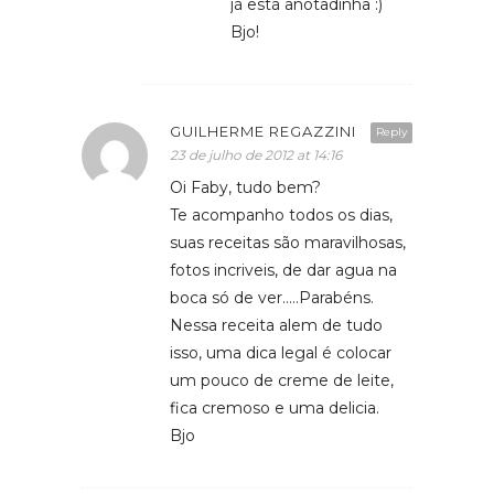
já está anotadinha :)
Bjo!
GUILHERME REGAZZINI
Reply
23 de julho de 2012 at 14:16
Oi Faby, tudo bem?
Te acompanho todos os dias,
suas receitas são maravilhosas,
fotos incriveis, de dar agua na
boca só de ver…..Parabéns.
Nessa receita alem de tudo
isso, uma dica legal é colocar
um pouco de creme de leite,
fica cremoso e uma delicia.
Bjo