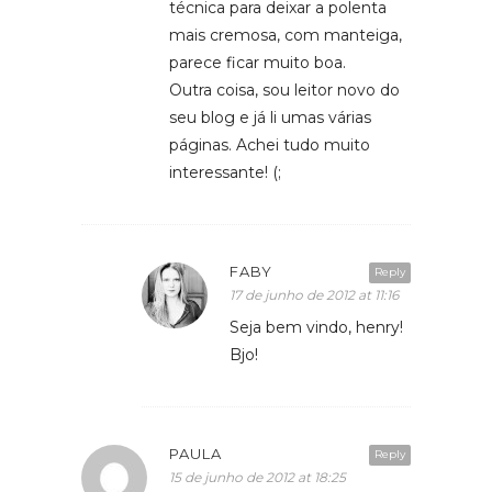
técnica para deixar a polenta
mais cremosa, com manteiga,
parece ficar muito boa.
Outra coisa, sou leitor novo do
seu blog e já li umas várias
páginas. Achei tudo muito
interessante! (;
FABY
Reply
17 de junho de 2012 at 11:16
Seja bem vindo, henry!
Bjo!
PAULA
Reply
15 de junho de 2012 at 18:25