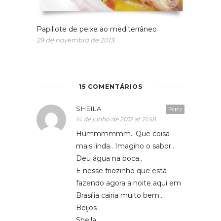
Papillote de peixe ao mediterrâneo
29 de novembro de 2013
15 COMENTÁRIOS
SHEILA
Reply
14 de junho de 2012 at 21:58
Hummmmmm.. Que coisa
mais linda.. Imagino o sabor..
Deu água na boca..
E nesse friozinho que está
fazendo agora a noite aqui em
Brasília cairia muito bem..
Beijos
Sheila