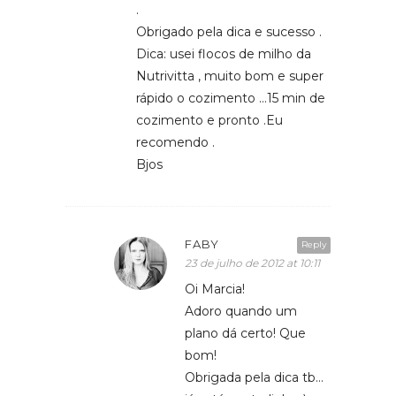
.
Obrigado pela dica e sucesso .
Dica: usei flocos de milho da
Nutrivitta , muito bom e super
rápido o cozimento …15 min de
cozimento e pronto .Eu
recomendo .
Bjos
FABY
Reply
23 de julho de 2012 at 10:11
Oi Marcia!
Adoro quando um
plano dá certo! Que
bom!
Obrigada pela dica tb…