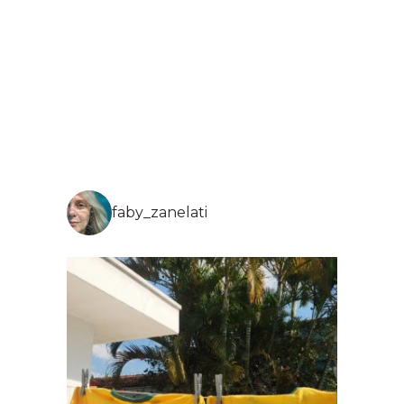
faby_zanelati