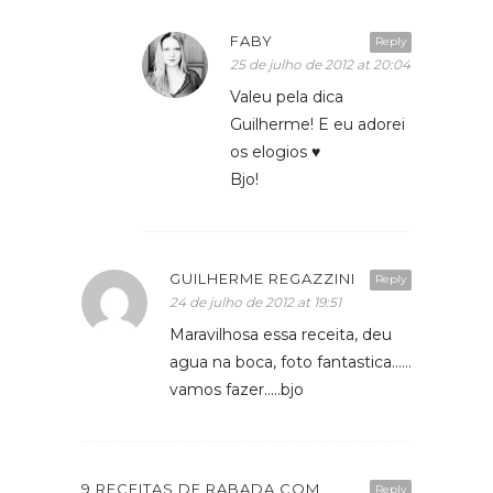
FABY
Reply
25 de julho de 2012 at 20:04
Valeu pela dica
Guilherme! E eu adorei
os elogios ♥
Bjo!
GUILHERME REGAZZINI
Reply
24 de julho de 2012 at 19:51
Maravilhosa essa receita, deu
agua na boca, foto fantastica……
vamos fazer…..bjo
9 RECEITAS DE RABADA COM
Reply