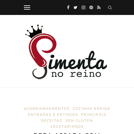
ACOMPANHAMENTOS
COZINHA RÁPIDA
ENTRADAS E PETISCOS
PRINCIPAIS
RECEITAS
SEM GLÚTEN
VEGETARIANOS