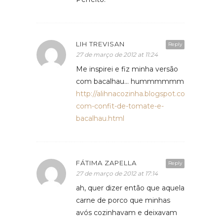
LIH TREVISAN
Reply
27 de março de 2012 at 11:24
Me inspirei e fiz minha versão
com bacalhau… hummmmmm
http://alihnacozinha.blogspot.com.br/201
com-confit-de-tomate-e-
bacalhau.html
FÁTIMA ZAPELLA
Reply
27 de março de 2012 at 17:14
ah, quer dizer então que aquela
carne de porco que minhas
avós cozinhavam e deixavam