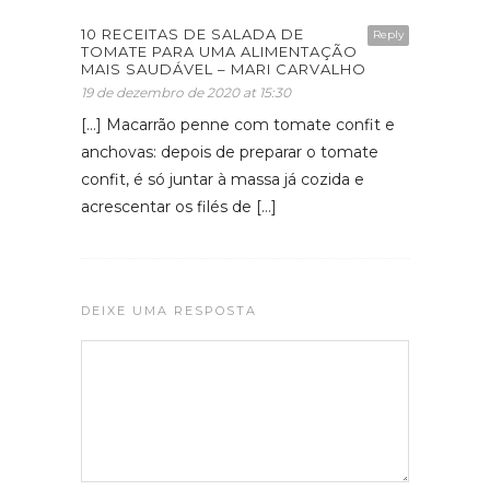
10 RECEITAS DE SALADA DE
Reply
TOMATE PARA UMA ALIMENTAÇÃO
MAIS SAUDÁVEL – MARI CARVALHO
19 de dezembro de 2020 at 15:30
[…] Macarrão penne com tomate confit e
anchovas: depois de preparar o tomate
confit, é só juntar à massa já cozida e
acrescentar os filés de […]
DEIXE UMA RESPOSTA