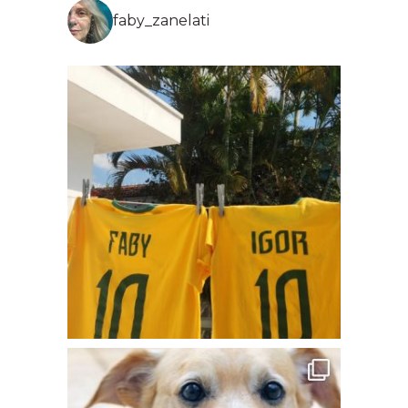
faby_zanelati