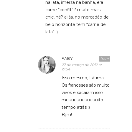
na lata, imersa na banha, era
carne “confit”? muito mais
chic, né? aliás, no mercadão de
belo horizonte tem “carne de
lata” :)
FABY
Reply
27 de março de 2012 at
17:54
Isso mesmo, Fátima.
Os franceses são muito
vivos e sacaram isso
muuuuuuuuuuuuito
tempo atrás :)
Bjim!