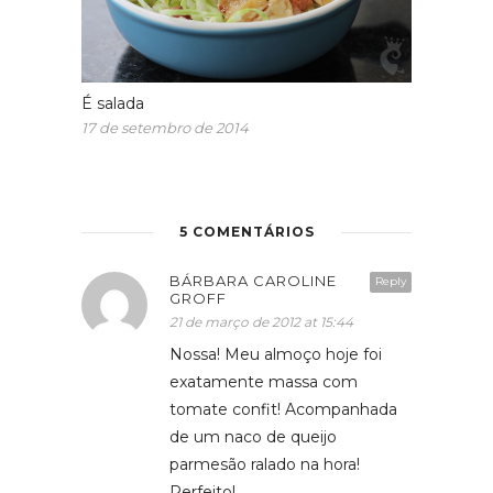
É salada
17 de setembro de 2014
5 COMENTÁRIOS
BÁRBARA CAROLINE
Reply
GROFF
21 de março de 2012 at 15:44
Nossa! Meu almoço hoje foi
exatamente massa com
tomate confit! Acompanhada
de um naco de queijo
parmesão ralado na hora!
Perfeito!