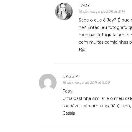
FABY
16 de março de 2011 at 8:14
Sabe o que é Joy? É que 
né? Então, eu fotografo
meninas fotografaram e e
com muitas comidinhas pa
Bjo!
CASSIA
16 de março de 2011 at 9:09
Faby,
Uma pastinha similar é o meu caf
saudável: cúrcuma (açafrão), alho, 
Cassia