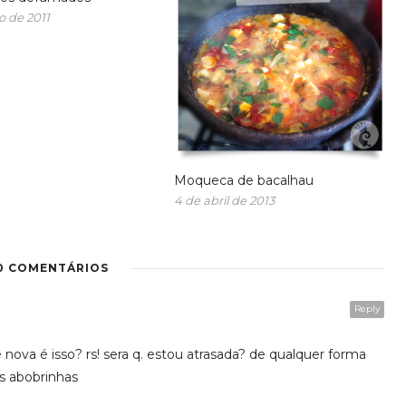
o de 2011
Moqueca de bacalhau
4 de abril de 2013
0 COMENTÁRIOS
Reply
é nova é isso? rs! sera q. estou atrasada? de qualquer forma
s abobrinhas