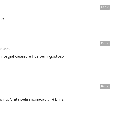
Reply
ia?
Reply
t 13:26
ntegral caseiro e fica bem gostoso!
Reply
smo. Grata pela inspiração…. ;-) Bjins.