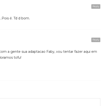
Reply
a…Pois é. Td d bom.
Reply
com a gente sua adaptacao Faby, vou tentar fazer aqui em
oramos tofu!