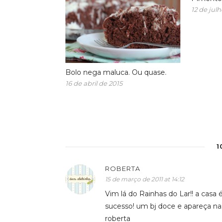
12 de julh
Bolo nega maluca. Ou quase.
16 de abril de 2015
1
ROBERTA
15 de março de 2011 at 14:12
Vim lá do Rainhas do Lar!! a casa 
sucesso! um bj doce e apareça na
roberta