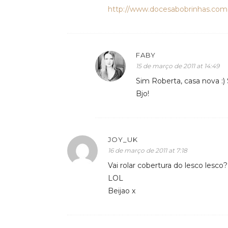
http://www.docesabobrinhas.com
FABY
15 de março de 2011 at 14:49
Sim Roberta, casa nova :)
Bjo!
JOY_UK
16 de março de 2011 at 7:18
Vai rolar cobertura do lesco lesco
LOL
Beijao x