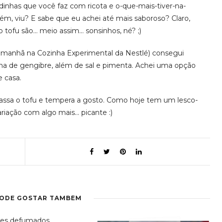
dinhas que você faz com ricota e o-que-mais-tiver-na-
ém, viu? E sabe que eu achei até mais saboroso? Claro,
 tofu são… meio assim… sonsinhos, né? ;)
 manhã na Cozinha Experimental da Nestlé) consegui
tinha de gengibre, além de sal e pimenta. Achei uma opção
e casa.
ssa o tofu e tempera a gosto. Como hoje tem um lesco-
riação com algo mais… picante :)
PODE GOSTAR TAMBÉM
es defumados