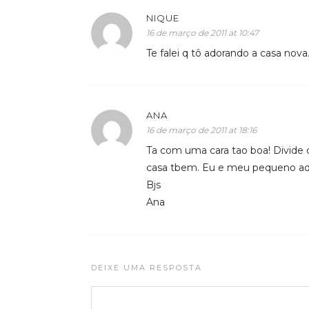
NIQUE
16 de março de 2011 at 10:47
Te falei q tô adorando a casa nov
ANA
16 de março de 2011 at 18:16
Ta com uma cara tao boa! Divide 
casa tbem. Eu e meu pequeno ad
Bjs
Ana
DEIXE UMA RESPOSTA