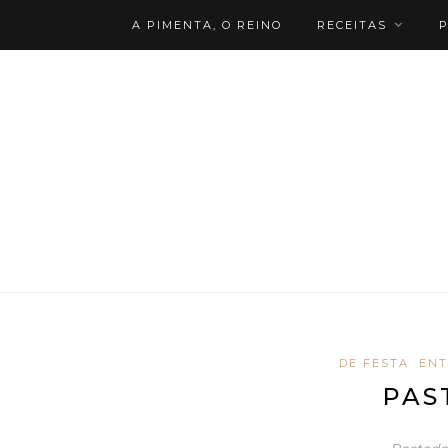
A PIMENTA, O REINO
RECEITAS
P
DE FESTA
ENT
PAS