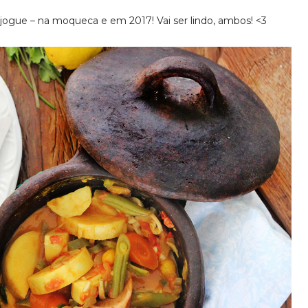
 jogue – na moqueca e em 2017! Vai ser lindo, ambos! <3