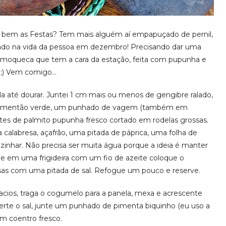
am bem as Festas? Tem mais alguém aí empapuçado de pernil,
sado na vida da pessoa em dezembro! Precisando dar uma
e moqueca que tem a cara da estação, feita com pupunha e
 ;) Vem comigo…
a até dourar. Juntei 1 cm mais ou menos de gengibre ralado,
2 pimentão verde, um punhado de vagem (também em
etes de palmito pupunha fresco cortado em rodelas grossas.
calabresa, açafrão, uma pitada de páprica, uma folha de
inhar. Não precisa ser muita água porque a ideia é manter
 e em uma frigideira com um fio de azeite coloque o
ssas com uma pitada de sal. Refogue um pouco e reserve.
ios, traga o cogumelo para a panela, mexa e acrescente
certe o sal, junte um punhado de pimenta biquinho (eu uso a
m coentro fresco.