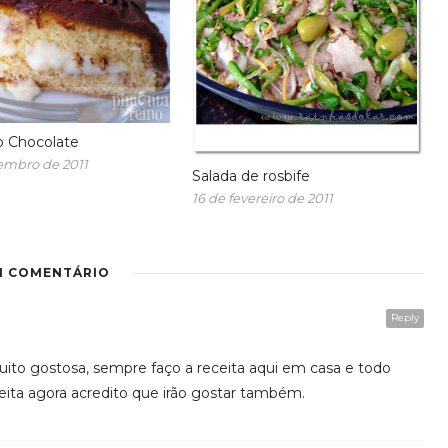
o Chocolate
embro de 2011
Salada de rosbife
16 de fevereiro de 2011
1 COMENTÁRIO
Reply
to gostosa, sempre faço a receita aqui em casa e todo
eita agora acredito que irão gostar também.