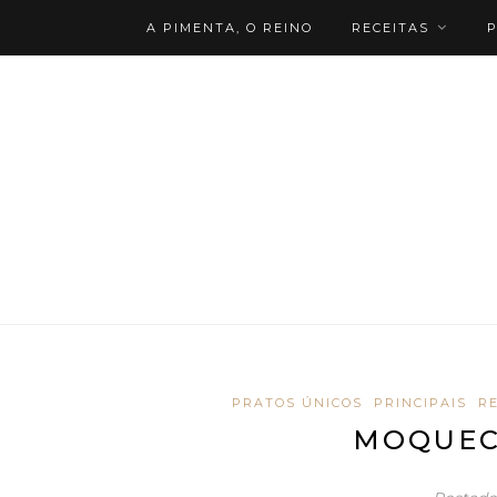
A PIMENTA, O REINO
RECEITAS
P
PRATOS ÚNICOS
PRINCIPAIS
RE
MOQUEC