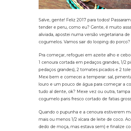
Salve, gente! Feliz 2017 para todos! Passar
tender e peru, como eu? Gente, é muito as
aliviada, apostei numa versão vegetariana d
cogumelos. Vamos sair do looping do porco?
Pra começar, refoguei em azeite alho e cebol
1 cenoura cortada em pedaços grandes, 1/
pedaços grandes), 2 tomates picados e 2 tol
Mexi bem e comecei a temperar: sal, pimenta 
louro e um pouco de água para começar a coz
tudo al dente, ok? Mexe vez ou outra, tampa
cogumelo paris fresco cortado de fatias gro
Quando o pupunha e a cenoura estiverem mac
mais ou menos 1/2 xícara de leite de coco. A
dedo de moça, mas estava sem) e finalize co