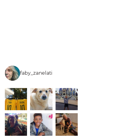
faby_zanelati