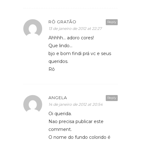
RÔ GRATÃO
Reply
13 de janeiro de 2012 at 22:27
Ahhhh… adoro cores!
Que lindo…
bjo e bom findi prá vc e seus
queridos.
Rô
ANGELA
Reply
14 de janeiro de 2012 at 20:54
Oi querida.
Nao precisa publicar este
comment.
O nome do fundo colorido é