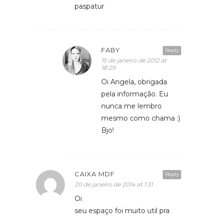
paspatur
FABY
Reply
15 de janeiro de 2012 at
18:29
Oi Angela, obrigada
pela informação. Eu
nunca me lembro
mesmo como chama :)
Bjo!
CAIXA MDF
Reply
20 de janeiro de 2014 at 1:31
Oi
seu espaço foi muito util pra