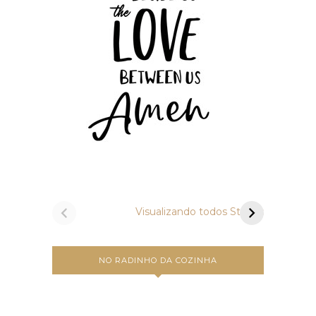
Vamos preparar
Um a
bruschettas?
Carbo
Visualizando todos Stories
NO RADINHO DA COZINHA