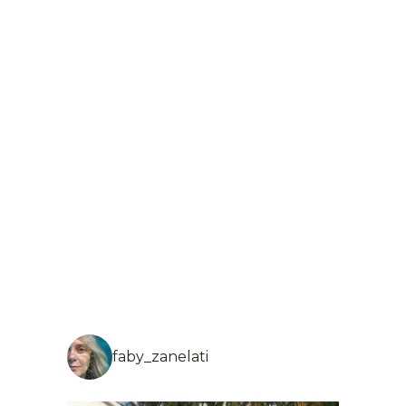
faby_zanelati