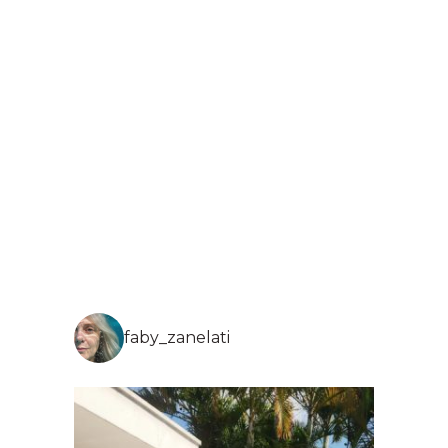
faby_zanelati