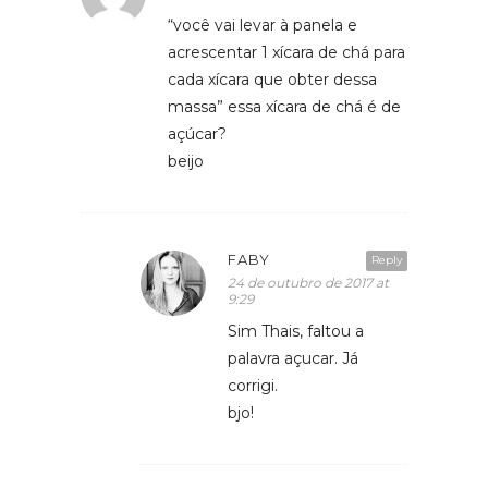
“você vai levar à panela e
acrescentar 1 xícara de chá para
cada xícara que obter dessa
massa” essa xícara de chá é de
açúcar?
beijo
FABY
Reply
24 de outubro de 2017 at
9:29
Sim Thais, faltou a
palavra açucar. Já
corrigi.
bjo!