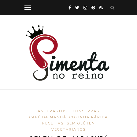
ANTEPASTOS E CONSERVAS
CAFÉ DA MANHÃ
COZINHA RÁPIDA
RECEITAS
SEM GLÚTEN
VEGETARIANOS