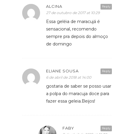
ALCINA
Reply
27 de outubro de 2017 at 10:29
Essa geléia de maracujá é
sensacional, recomendo
sempre pra depois do almoço
de domingo
ELIANE SOUSA
Reply
6 de abril de 2018 at 14:00
gostaria de saber se posso usar
a polpa do maracuja doce para
fazer essa geleia.Beijos!
FABY
Reply