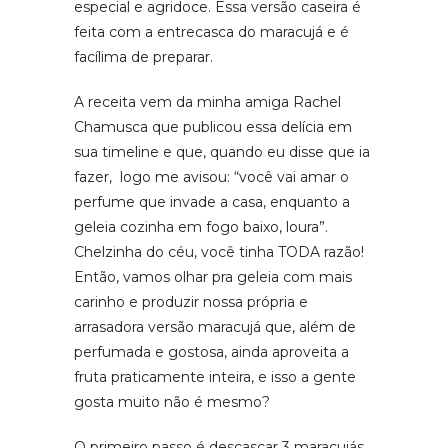
especial e agridoce. Essa versão caseira é
feita com a entrecasca do maracujá e é
facílima de preparar.
A receita vem da minha amiga Rachel
Chamusca que publicou essa delícia em
sua timeline e que, quando eu disse que ia
fazer, logo me avisou: “você vai amar o
perfume que invade a casa, enquanto a
geleia cozinha em fogo baixo, loura”.
Chelzinha do céu, você tinha TODA razão!
Então, vamos olhar pra geleia com mais
carinho e produzir nossa própria e
arrasadora versão maracujá que, além de
perfumada e gostosa, ainda aproveita a
fruta praticamente inteira, e isso a gente
gosta muito não é mesmo?
O primeiro passo é descascar 3 maracujás