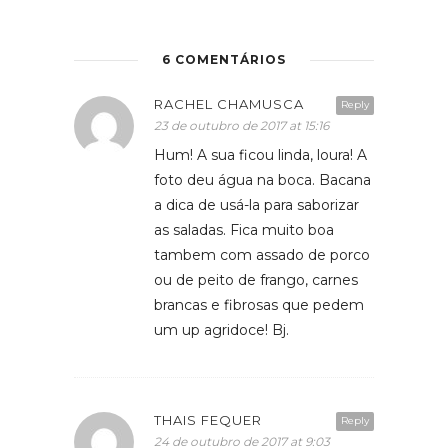
6 COMENTÁRIOS
RACHEL CHAMUSCA
Reply
23 de outubro de 2017 at 15:16
Hum! A sua ficou linda, loura! A
foto deu água na boca. Bacana
a dica de usá-la para saborizar
as saladas. Fica muito boa
tambem com assado de porco
ou de peito de frango, carnes
brancas e fibrosas que pedem
um up agridoce! Bj.
THAIS FEQUER
Reply
24 de outubro de 2017 at 9:03