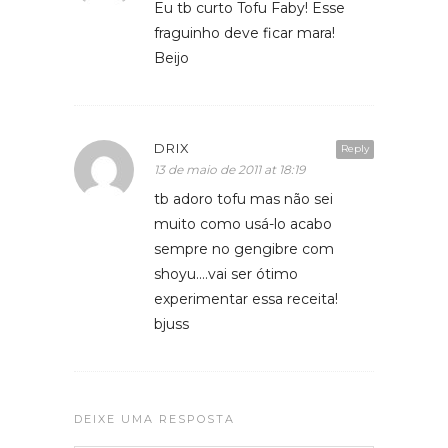
Eu tb curto Tofu Faby! Esse
fraguinho deve ficar mara!
Beijo
DRIX
Reply
13 de maio de 2011 at 18:19
tb adoro tofu mas não sei
muito como usá-lo acabo
sempre no gengibre com
shoyu….vai ser ótimo
experimentar essa receita!
bjuss
DEIXE UMA RESPOSTA