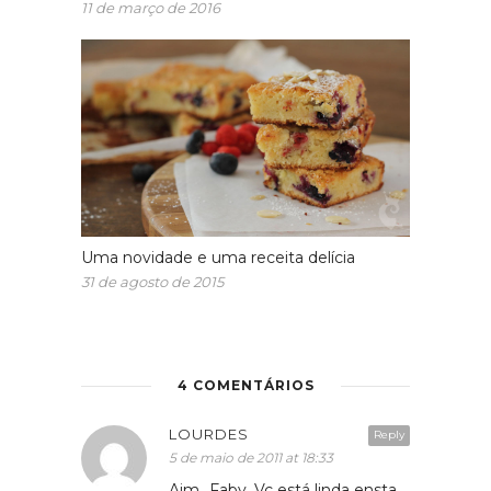
11 de março de 2016
Uma novidade e uma receita delícia
31 de agosto de 2015
4 COMENTÁRIOS
LOURDES
Reply
5 de maio de 2011 at 18:33
Aim…Faby. Vc está linda ensta