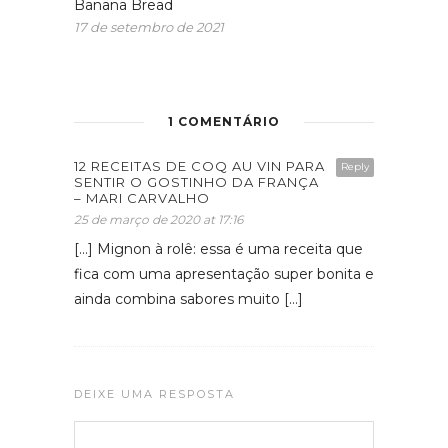
Banana Bread
17 de setembro de 2021
1 COMENTÁRIO
12 RECEITAS DE COQ AU VIN PARA
Reply
SENTIR O GOSTINHO DA FRANÇA
– MARI CARVALHO
25 de março de 2020 at 17:16
[…] Mignon à rolê: essa é uma receita que
fica com uma apresentação super bonita e
ainda combina sabores muito […]
DEIXE UMA RESPOSTA