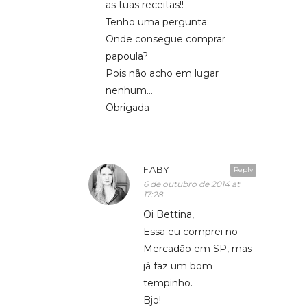
as tuas receitas!!
Tenho uma pergunta:
Onde consegue comprar
papoula?
Pois não acho em lugar
nenhum…
Obrigada
FABY
Reply
6 de outubro de 2014 at
17:28
Oi Bettina,
Essa eu comprei no
Mercadão em SP, mas
já faz um bom
tempinho.
Bjo!