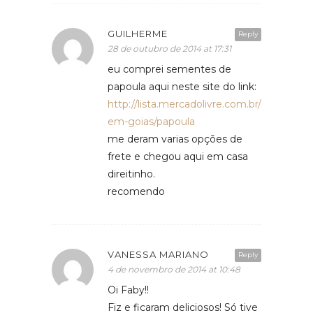
GUILHERME
Reply
28 de outubro de 2014 at 17:31
eu comprei sementes de
papoula aqui neste site do link:
http://lista.mercadolivre.com.br/delicatess
em-goias/papoula
me deram varias opções de
frete e chegou aqui em casa
direitinho.
recomendo
VANESSA MARIANO
Reply
4 de novembro de 2014 at 10:48
Oi Faby!!
Fiz e ficaram deliciosos! Só tive