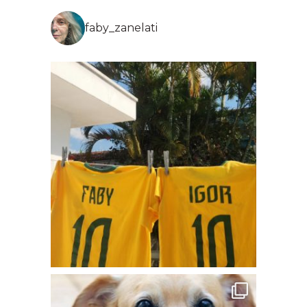
faby_zanelati