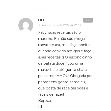
LILI
Reply
2 de outubro de 2014 at 17:35
Faby, suas receitas são o
máximo. Eu não sou mega
mestre cuca, mas faço bonito
quando convido amigos e faço
suas receitas! :) O escondidinho
de batata doce ficou uma
maravilha e até gente chata
pra comer AMOU! Obrigada por
pensar em gente como eu,
que gosta de receitas boas e
fáceis de fazer!
Beijoca,
Lili