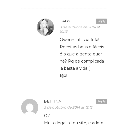
FABY
Reply
3 de outubro de 2014 at
10:18
Ownnn Lili, sua fofa!
Receitas boas e fáceis
é o que a gente quer
né? Pq de complicada
já basta a vida :)
Bjo!
BETTINA
Reply
3 de outubro de 2014 at 12:15
Olá!
Muito legal o teu site, e adoro