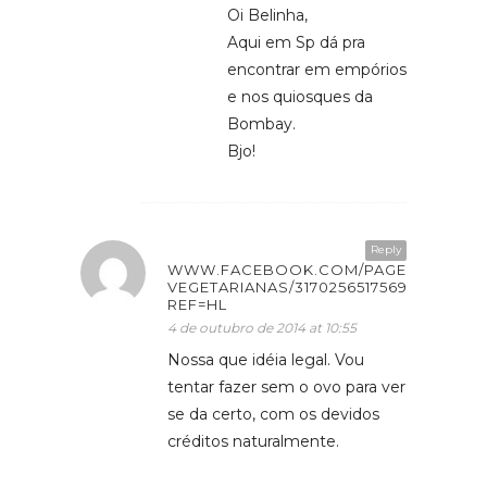
Oi Belinha,
Aqui em Sp dá pra
encontrar em empórios
e nos quiosques da
Bombay.
Bjo!
Reply
WWW.FACEBOOK.COM/PAGES/IDEIAS-
VEGETARIANAS/317025651756953?
REF=HL
4 de outubro de 2014 at 10:55
Nossa que idéia legal. Vou
tentar fazer sem o ovo para ver
se da certo, com os devidos
créditos naturalmente.