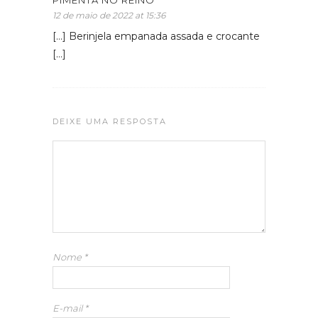
12 de maio de 2022 at 15:36
[…] Berinjela empanada assada e crocante
[…]
DEIXE UMA RESPOSTA
Nome
*
E-mail
*