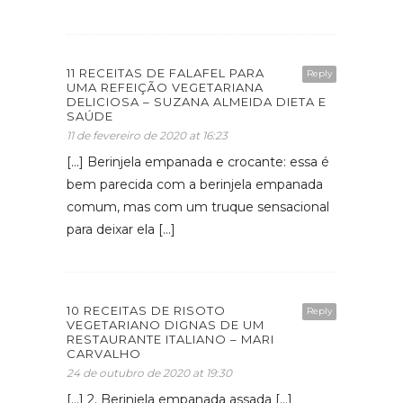
11 RECEITAS DE FALAFEL PARA
Reply
UMA REFEIÇÃO VEGETARIANA
DELICIOSA – SUZANA ALMEIDA DIETA E
SAÚDE
11 de fevereiro de 2020 at 16:23
[…] Berinjela empanada e crocante: essa é
bem parecida com a berinjela empanada
comum, mas com um truque sensacional
para deixar ela […]
10 RECEITAS DE RISOTO
Reply
VEGETARIANO DIGNAS DE UM
RESTAURANTE ITALIANO – MARI
CARVALHO
24 de outubro de 2020 at 19:30
[…] 2. Berinjela empanada assada […]