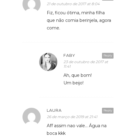
21 de outubro de 2017 at 8:04
Fiz, ficou ótima, minha filha
que não comia berinjela, agora
come.
FABY
Reply
23 de outubro de 2017 at
11:41
Ah, que bom!
Um beijo!
LAURA
Reply
26 de março de 2019 at 21:41
Aff assim nao vale… Água na
boca kkk