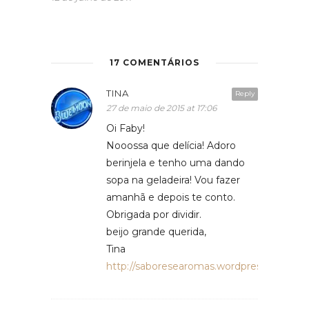
17 COMENTÁRIOS
TINA
Reply
27 de maio de 2015 at 17:06
Oi Faby!
Nooossa que delícia! Adoro
berinjela e tenho uma dando
sopa na geladeira! Vou fazer
amanhã e depois te conto.
Obrigada por dividir.
beijo grande querida,
Tina
http://saboresearomas.wordpress.com