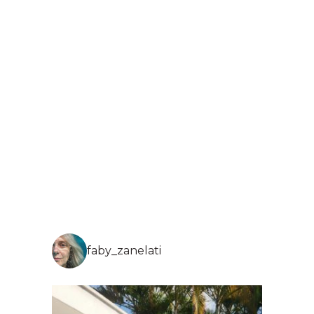
faby_zanelati