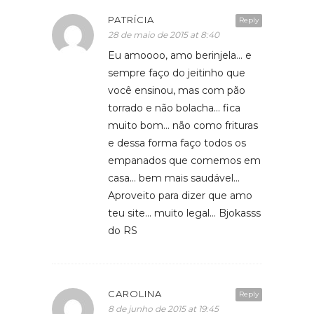
PATRÍCIA
Reply
28 de maio de 2015 at 8:40
Eu amoooo, amo berinjela… e
sempre faço do jeitinho que
você ensinou, mas com pão
torrado e não bolacha… fica
muito bom… não como frituras
e dessa forma faço todos os
empanados que comemos em
casa… bem mais saudável…
Aproveito para dizer que amo
teu site… muito legal… Bjokasss
do RS
CAROLINA
Reply
8 de junho de 2015 at 19:45