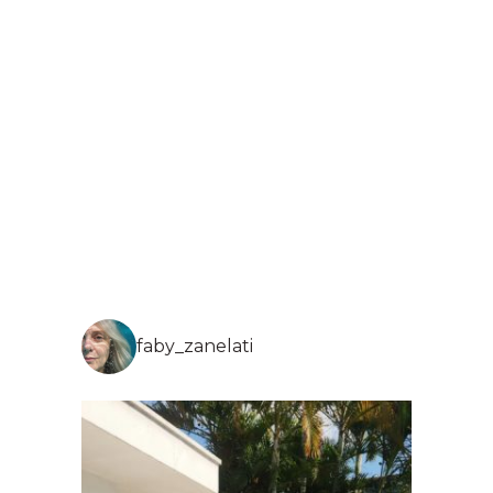
faby_zanelati