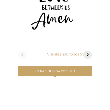
Vamos preparar
Um a
bruschettas?
Carbo
Visualizando todos Stories
NO RADINHO DA COZINHA