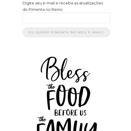
Digite seu e-mail e receba as atualizações
do Pimenta no Reino: