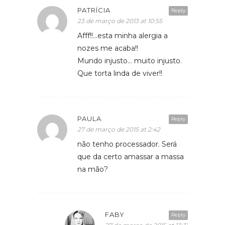
PATRÍCIA
Reply
23 de março de 2013 at 10:55
Afff!!…esta minha alergia a
nozes me acaba!!
Mundo injusto… muito injusto.
Que torta linda de viver!!
PAULA
Reply
27 de março de 2015 at 2:42
não tenho processador. Será
que da certo amassar a massa
na mão?
FABY
Reply