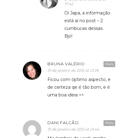
17:42
Oi Japa, a informação
está aí no post – 2
cumbucas dessas.
Bjo!
BRUNA VALÉRIO
Reply
31 de janeiro de 2012 at 21:26
Ficou com óptimo aspecto, e
de certeza qe é tão bom, e é
uma boa ideia ^^
DANI FALCÃO
Reply
31 de janeiro de 2012 at 21:44