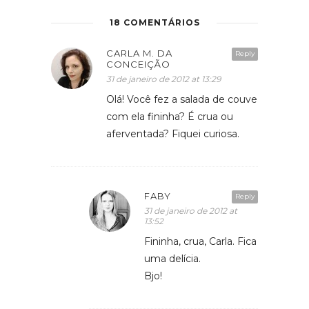
18 COMENTÁRIOS
CARLA M. DA
Reply
CONCEIÇÃO
31 de janeiro de 2012 at 13:29
Olá! Você fez a salada de couve
com ela fininha? É crua ou
aferventada? Fiquei curiosa.
FABY
Reply
31 de janeiro de 2012 at
13:52
Fininha, crua, Carla. Fica
uma delícia.
Bjo!