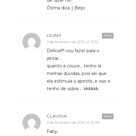
de fazer né!
Ótima dica ;) Beijo
LILIAM
Reply
1 de fevereiro de 2012 at 13:10
Delícia!!!! vou fazer para o
jantar…
quanto a couve… tenho lá
minhas dúvidas, pois sei que
ela estimula o apetite, e isso e
tenho de sobra … kkkkkk
CLÁUDIA
Reply
1 de fevereiro de 2012 at 15:09
Faby,