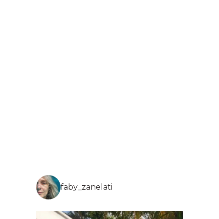
faby_zanelati