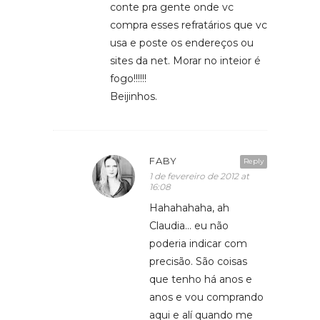
conte pra gente onde vc
compra esses refratários que vc
usa e poste os endereços ou
sites da net. Morar no inteior é
fogo!!!!!!
Beijinhos.
FABY
Reply
1 de fevereiro de 2012 at
16:08
Hahahahaha, ah
Claudia… eu não
poderia indicar com
precisão. São coisas
que tenho há anos e
anos e vou comprando
aqui e alí quando me