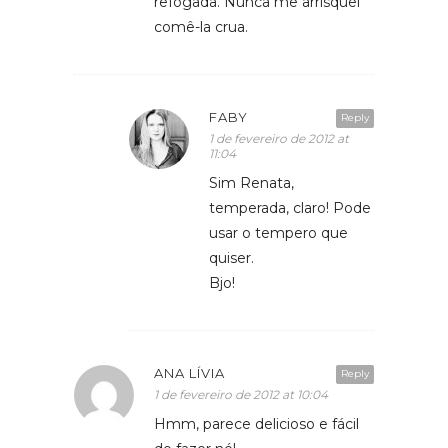
refogada. Nunca me arrisquei
comê-la crua.
FABY
Reply
1 de fevereiro de 2012 at
11:04
Sim Renata,
temperada, claro! Pode
usar o tempero que
quiser.
Bjo!
ANA LÍVIA
Reply
1 de fevereiro de 2012 at 10:04
Hmm, parece delicioso e fácil