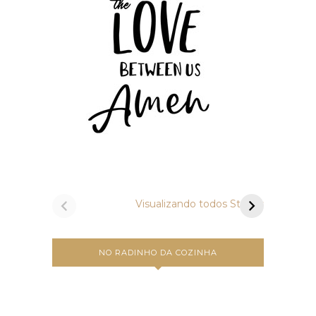
Vamos preparar
Um a
bruschettas?
Carbo
Visualizando todos Stories
NO RADINHO DA COZINHA