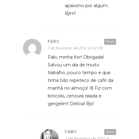
apaixono por algum.
Bjim!
FERC
Reply
1 de fevereiro de 2012 at 22:08
Fabi, minha flor! Obrigada!
Salvou um dia de muito
trabalho, pouco tempo e que
tinha tido repeteco de café da
manhã no almoço! :8 Fiz com
brócolis, cenoura ralada e
gergelim! Delícia! Bjs!
FABY
Reply
2 de fevereiro de 2012 at