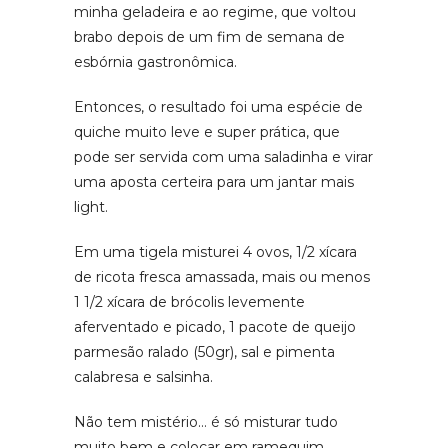
minha geladeira e ao regime, que voltou
brabo depois de um fim de semana de
esbórnia gastronômica.
Entonces, o resultado foi uma espécie de
quiche muito leve e super prática, que
pode ser servida com uma saladinha e virar
uma aposta certeira para um jantar mais
light.
Em uma tigela misturei 4 ovos, 1/2 xícara
de ricota fresca amassada, mais ou menos
1 1/2 xícara de brócolis levemente
aferventado e picado, 1 pacote de queijo
parmesão ralado (50gr), sal e pimenta
calabresa e salsinha.
Não tem mistério… é só misturar tudo
muito bem e colocar em ramequim