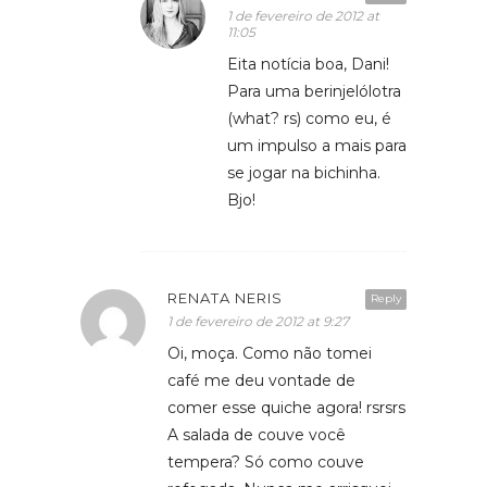
1 de fevereiro de 2012 at
11:05
Eita notícia boa, Dani!
Para uma berinjelólotra
(what? rs) como eu, é
um impulso a mais para
se jogar na bichinha.
Bjo!
RENATA NERIS
Reply
1 de fevereiro de 2012 at 9:27
Oi, moça. Como não tomei
café me deu vontade de
comer esse quiche agora! rsrsrs
A salada de couve você
tempera? Só como couve