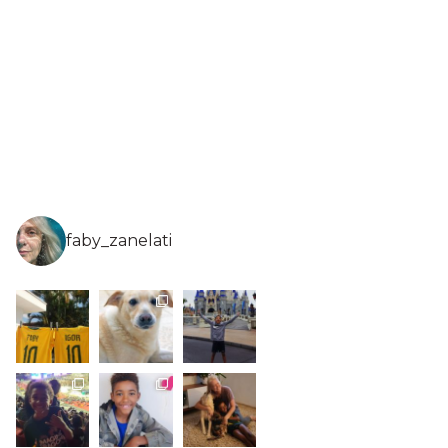
faby_zanelati