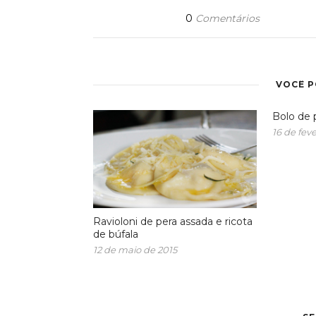
0
Comentários
VOCÊ 
Bolo de
16 de feve
Ravioloni de pera assada e ricota
de búfala
12 de maio de 2015