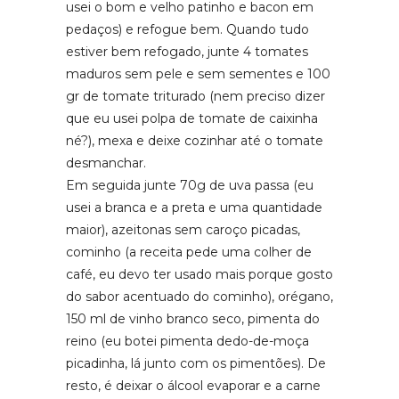
usei o bom e velho patinho e bacon em
pedaços) e refogue bem. Quando tudo
estiver bem refogado, junte 4 tomates
maduros sem pele e sem sementes e 100
gr de tomate triturado (nem preciso dizer
que eu usei polpa de tomate de caixinha
né?), mexa e deixe cozinhar até o tomate
desmanchar.
Em seguida junte 70g de uva passa (eu
usei a branca e a preta e uma quantidade
maior), azeitonas sem caroço picadas,
cominho (a receita pede uma colher de
café, eu devo ter usado mais porque gosto
do sabor acentuado do cominho), orégano,
150 ml de vinho branco seco, pimenta do
reino (eu botei pimenta dedo-de-moça
picadinha, lá junto com os pimentões). De
resto, é deixar o álcool evaporar e a carne