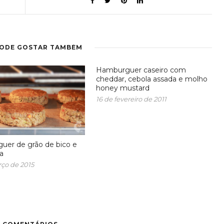
PODE GOSTAR TAMBÉM
Hamburguer caseiro com
cheddar, cebola assada e molho
honey mustard
16 de fevereiro de 2011
er de grão de bico e
a
ço de 2015