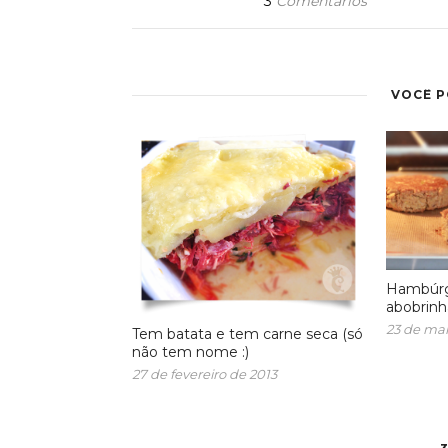
3
Comentários
VOCÊ 
Hambúrgu
abobrinh
23 de mar
Tem batata e tem carne seca (só
não tem nome :)
27 de fevereiro de 2013