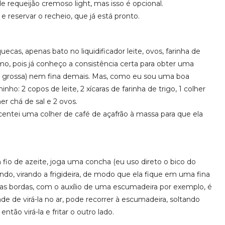
 requeijão cremoso light, mas isso é opcional.
e reservar o recheio, que já está pronto.
as, apenas bato no liquidificador leite, ovos, farinha de
o, pois já conheço a consistência certa para obter uma
a grossa) nem fina demais. Mas, como eu sou uma boa
ho: 2 copos de leite, 2 xícaras de farinha de trigo, 1 colher
r chá de sal e 2 ovos.
entei uma colher de café de açafrão à massa para que ela
fio de azeite, joga uma concha (eu uso direto o bico do
ando, virando a frigideira, de modo que ela fique em uma fina
as bordas, com o auxílio de uma escumadeira por exemplo, é
ade de virá-la no ar, pode recorrer à escumadeira, soltando
tão virá-la e fritar o outro lado.