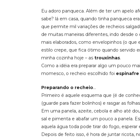
Eu adoro panqueca. Além de ter um apelo af
sabe? lá em casa, quando tinha panqueca era 
que permite mil variações de recheios salga
de muitas maneiras diferentes, indo desde o c
mais elaborados, como envelopinhos (o que eu
estilo crepe, que fica ótimo quando servid
minha cozinha hoje – as
trouxinhas
.
Como a idéia era preparar algo um pouco mai
momesco, o recheio escolhido foi
espinafre
Preparando o recheio
…
Primeiro é aquele esquema que (é de conhecim
(guarde para fazer bolinhos) e rasgar as folhas
Em uma panela, azeite, cebola e alho até do
sal e pimenta e abafar um pouco a panela. E
aquela água toda pode tirar do fogo, esperar 
Depois de feito isso, é hora de juntar ricota,