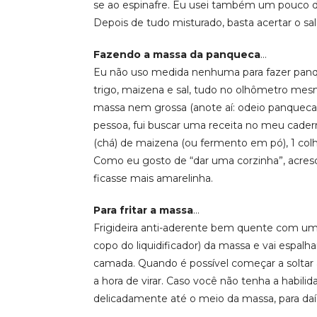
se ao espinafre. Eu usei também um pouco de
Depois de tudo misturado, basta acertar o sal 
Fazendo a massa da panqueca
…
Eu não uso medida nenhuma para fazer panquec
trigo, maizena e sal, tudo no olhômetro mesm
massa nem grossa (anote aí: odeio panquec
pessoa, fui buscar uma receita no meu cadernin
(chá) de maizena (ou fermento em pó), 1 colhe
Como eu gosto de “dar uma corzinha”, acresc
ficasse mais amarelinha.
Para fritar a massa
…
Frigideira anti-aderente bem quente com um 
copo do liquidificador) da massa e vai espalh
camada. Quando é possível começar a soltar 
a hora de virar. Caso você não tenha a habilid
delicadamente até o meio da massa, para daí en