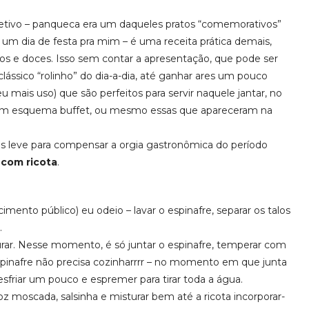
etivo – panqueca era um daqueles pratos “comemorativos”
um dia de festa pra mim – é uma receita prática demais,
dos e doces. Isso sem contar a apresentação, que pode ser
lássico “rolinho” do dia-a-dia, até ganhar ares um pouco
 mais uso) que são perfeitos para servir naquele jantar, no
o em esquema buffet, ou mesmo essas que apareceram na
s leve para compensar a orgia gastronômica do período
 com ricota
.
ento público) eu odeio – lavar o espinafre, separar os talos
.
urar. Nesse momento, é só juntar o espinafre, temperar com
spinafre não precisa cozinharrrr – no momento em que junta
esfriar um pouco e espremer para tirar toda a água.
 noz moscada, salsinha e misturar bem até a ricota incorporar-