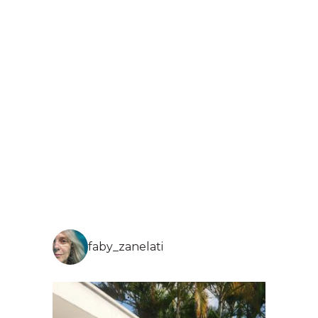
faby_zanelati