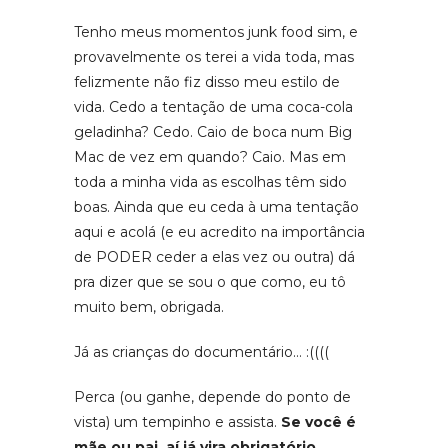
Tenho meus momentos junk food sim, e
provavelmente os terei a vida toda, mas
felizmente não fiz disso meu estilo de
vida. Cedo a tentação de uma coca-cola
geladinha? Cedo. Caio de boca num Big
Mac de vez em quando? Caio. Mas em
toda a minha vida as escolhas têm sido
boas. Ainda que eu ceda à uma tentação
aqui e acolá (e eu acredito na importância
de PODER ceder a elas vez ou outra) dá
pra dizer que se sou o que como, eu tô
muito bem, obrigada.
Já as crianças do documentário… :((((
Perca (ou ganhe, depende do ponto de
vista) um tempinho e assista.
Se você é
mãe ou pai, aí já vira obrigatório
.