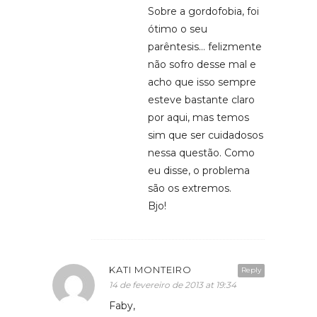
Sobre a gordofobia, foi
ótimo o seu
parêntesis… felizmente
não sofro desse mal e
acho que isso sempre
esteve bastante claro
por aqui, mas temos
sim que ser cuidadosos
nessa questão. Como
eu disse, o problema
são os extremos.
Bjo!
KATI MONTEIRO
Reply
14 de fevereiro de 2013 at 19:34
Faby,