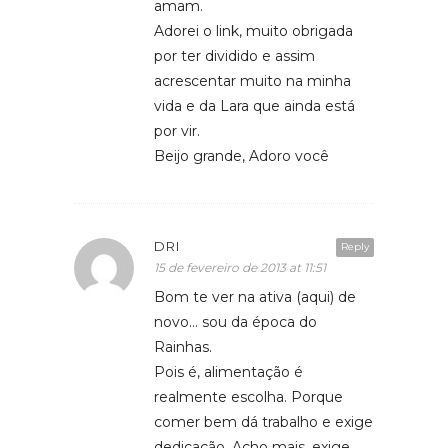
amam.
Adorei o link, muito obrigada
por ter dividido e assim
acrescentar muito na minha
vida e da Lara que ainda está
por vir.
Beijo grande, Adoro você
DRI
Reply
15 de fevereiro de 2013 at 11:51
Bom te ver na ativa (aqui) de
novo… sou da época do
Rainhas.
Pois é, alimentação é
realmente escolha. Porque
comer bem dá trabalho e exige
dedicação. Acho mais, exige