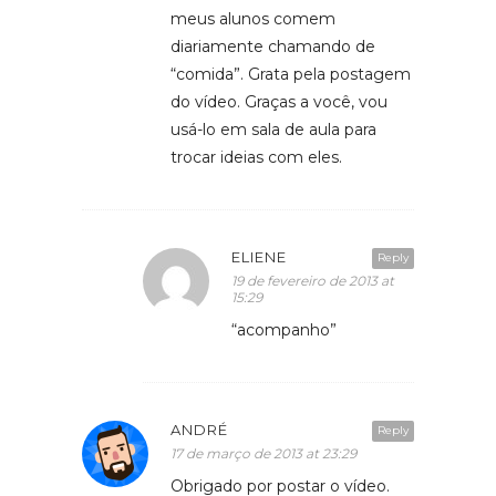
meus alunos comem
diariamente chamando de
“comida”. Grata pela postagem
do vídeo. Graças a você, vou
usá-lo em sala de aula para
trocar ideias com eles.
ELIENE
Reply
19 de fevereiro de 2013 at
15:29
“acompanho”
ANDRÉ
Reply
17 de março de 2013 at 23:29
Obrigado por postar o vídeo.