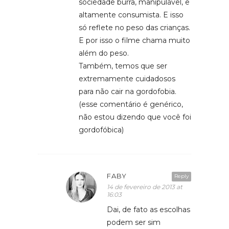
sociedade burra, manipulável, e
altamente consumista. E isso
só reflete no peso das crianças.
E por isso o filme chama muito
além do peso.
Também, temos que ser
extremamente cuidadosos
para não cair na gordofobia.
(esse comentário é genérico,
não estou dizendo que você foi
gordofóbica)
FABY
Reply
14 de fevereiro de 2013 at
16:03
Dai, de fato as escolhas
podem ser sim