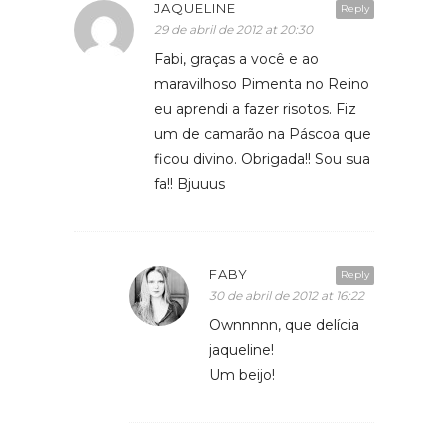
JAQUELINE
Reply
29 de abril de 2012 at 20:30
Fabi, graças a você e ao
maravilhoso Pimenta no Reino
eu aprendi a fazer risotos. Fiz
um de camarão na Páscoa que
ficou divino. Obrigada!! Sou sua
fa!! Bjuuus
FABY
Reply
30 de abril de 2012 at 16:22
Ownnnnn, que delícia
jaqueline!
Um beijo!