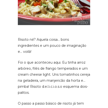
Risoto né? Aquela coisa… bons
ingredientes e um pouco de imaginação
e… voilà!
Foi o que aconteceu aqui. Eu tinha arroz
arbóreo, filés de frango temperados e um
cream cheese light. Uns tomatinhos cereja
na geladeira, um manjericão da horta e…
pimba! Risoto d.e.l.i.c.i.o.s.o esquema dois-
palitos.
O passo a passo básico de risoto já tem