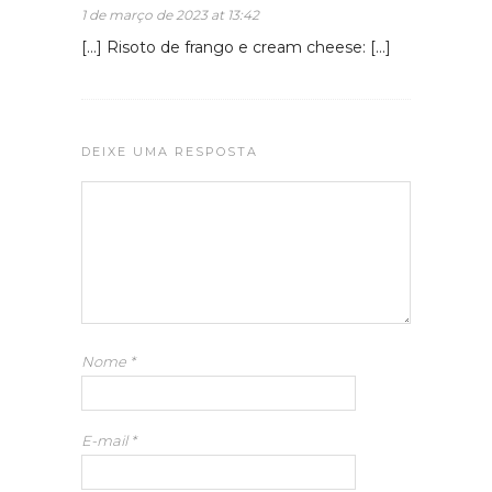
1 de março de 2023 at 13:42
[…] Risoto de frango e cream cheese: […]
DEIXE UMA RESPOSTA
Nome
*
E-mail
*