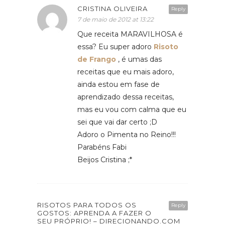
CRISTINA OLIVEIRA
Reply
7 de maio de 2012 at 13:22
Que receita MARAVILHOSA é
essa? Eu super adoro
Risoto
de Frango
, é umas das
receitas que eu mais adoro,
ainda estou em fase de
aprendizado dessa receitas,
mas eu vou com calma que eu
sei que vai dar certo ;D
Adoro o Pimenta no Reino!!!
Parabéns Fabi
Beijos Cristina ;*
RISOTOS PARA TODOS OS
Reply
GOSTOS: APRENDA A FAZER O
SEU PRÓPRIO! – DIRECIONANDO.COM