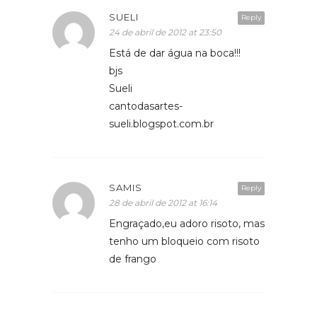
SUELI
Reply
24 de abril de 2012 at 23:50
Está de dar água na boca!!!
bjs
Sueli
cantodasartes-
sueli.blogspot.com.br
SAMIS
Reply
28 de abril de 2012 at 16:14
Engraçado,eu adoro risoto, mas
tenho um bloqueio com risoto
de frango