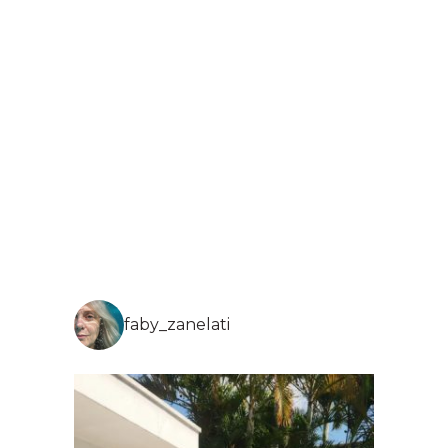
faby_zanelati