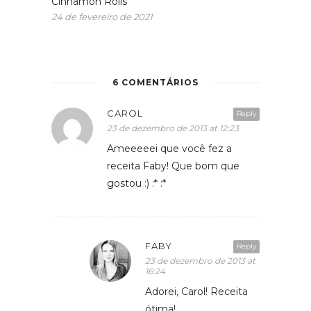
Cinnamon Rolls
24 de fevereiro de 2021
6 COMENTÁRIOS
CAROL
Reply
23 de dezembro de 2013 at 12:23
Ameeeeei que você fez a
receita Faby! Que bom que
gostou :) :* :*
FABY
Reply
23 de dezembro de 2013 at
16:24
Adorei, Carol! Receita
ótima!