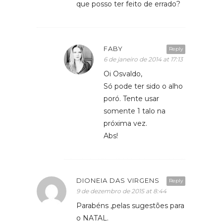
que posso ter feito de errado?
FABY
Reply
6 de janeiro de 2014 at 17:13
Oi Osvaldo,
Só pode ter sido o alho
poró. Tente usar
somente 1 talo na
próxima vez.
Abs!
DIONEIA DAS VIRGENS
Reply
9 de dezembro de 2015 at 8:44
Parabéns ,pelas sugestões para
o NATAL.