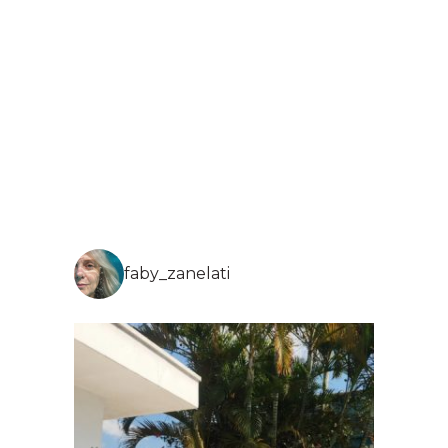
faby_zanelati