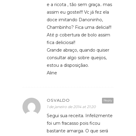
e a ricota , tão sem graça.. mas
assim eu gostei!!! Vc já fez ela
doce imitando Danoninho,
Chambinho? Fica uma delicia!!!
Até p cobertura de bolo assim
fica deliciosa!!
Grande abraço, quando quiser
consultar algo sobre queijos,
estou a disposiçãao.
Aline
OSVALDO
Reply
1 de janeiro de 2014 at 21:20
Segui sua receita. Infelizmente
foi um fracasso pois ficou
bastante amarga. O que será