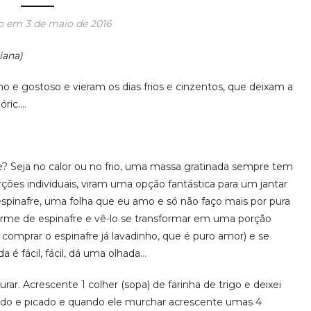
do em
3 de maio de 2016
iana)
 e gostoso e vieram os dias frios e cinzentos, que deixam a
óric….
? Seja no calor ou no frio, uma massa gratinada sempre tem
ções individuais, viram uma opção fantástica para um jantar
espinafre, uma folha que eu amo e só não faço mais por pura
me de espinafre e vê-lo se transformar em uma porção
 comprar o espinafre já lavadinho, que é puro amor) e se
a é fácil, fácil, dá uma olhada…
r. Acrescente 1 colher (sopa) de farinha de trigo e deixei
vado e picado e quando ele murchar acrescente umas 4