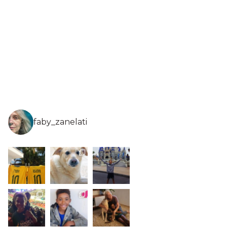
faby_zanelati