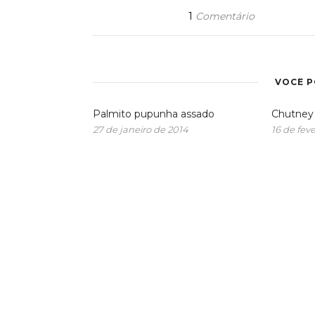
1
Comentário
VOCÊ 
Palmito pupunha assado
Chutney 
27 de janeiro de 2014
16 de feve