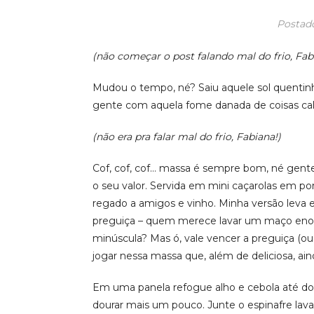
Posta
(não começar o post falando mal do frio, Fab
Mudou o tempo, né? Saiu aquele sol quentinho
gente com aquela fome danada de coisas cal
(não era pra falar mal do frio, Fabiana!)
Cof, cof, cof… massa é sempre bom, né gente
o seu valor. Servida em mini caçarolas em por
regado a amigos e vinho. Minha versão leva 
preguiça – quem merece lavar um maço enor
minúscula? Mas ó, vale vencer a preguiça (ou
jogar nessa massa que, além de deliciosa, aind
Em uma panela refogue alho e cebola até doura
dourar mais um pouco. Junte o espinafre la