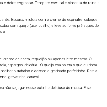
Mexa e deixe engrossar. Tempere com sal e pimenta do reino e
l dente. Escorra, mistura com o creme de espinafre, coloque
cubra com queijo (usei coalho) e leve ao forno pré aquecido
s a.
te, creme de ricota, requeijão ou apenas leite mesmo. O
la, aspargos, chicória… O queijo coalho era o que eu tinha
lhor o trabalho e deixam o gratinado perfeitinho. Para a
enne, gravatinha, caracol…
a não se jogar nesse potinho delicioso de massa. E se