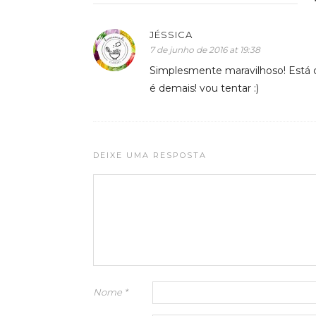
JÉSSICA
7 de junho de 2016 at 19:38
Simplesmente maravilhoso! Está 
é demais! vou tentar :)
DEIXE UMA RESPOSTA
Nome
*