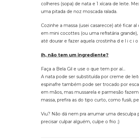
colheres (sopa) de nata e 1 xícara de leite. 
uma pitada de noz moscada ralada.
Cozinhe a massa (usei casarecce) até ficar a
em mini cocottes (ou uma refratária grande), 
até dourar e fazer aquela crostinha d e l i c i o 
Ih, não tem um ingrediente?
Faça a Bela Gil e use o que tem por aí…
A nata pode ser substituída por creme de lei
espinafre também pode ser trocado por escaro
em mãos, mas mussarela e parmesão fazem me
massa, prefira as do tipo curto, como fusili, p
Viu? Não dá nem pra arrumar uma desculpa pr
precisar culpar alguém, culpe o frio ;)