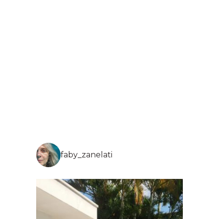
faby_zanelati