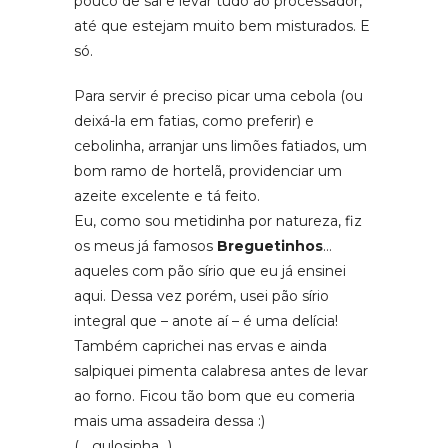
pouco de sal e levar tudo ao processador,
até que estejam muito bem misturados. E
só.
Para servir é preciso picar uma cebola (ou
deixá-la em fatias, como preferir) e
cebolinha, arranjar uns limões fatiados, um
bom ramo de hortelã, providenciar um
azeite excelente e tá feito.
Eu, como sou metidinha por natureza, fiz
os meus já famosos
Breguetinhos
…
aqueles com pão sírio que eu já ensinei
aqui. Dessa vez porém, usei pão sírio
integral que – anote aí – é uma delícia!
Também caprichei nas ervas e ainda
salpiquei pimenta calabresa antes de levar
ao forno. Ficou tão bom que eu comeria
mais uma assadeira dessa :)
(… gulosinha…)