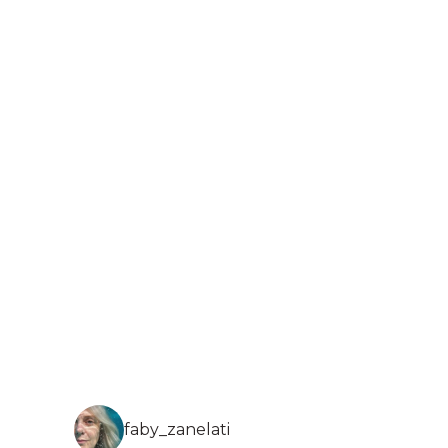
faby_zanelati