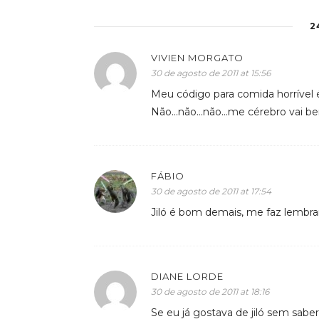
2
VIVIEN MORGATO
30 de agosto de 2011 at 15:56
Meu código para comida horrível é 
Não…não…não…me cérebro vai bem
FÁBIO
30 de agosto de 2011 at 17:54
Jiló é bom demais, me faz lembr
DIANE LORDE
30 de agosto de 2011 at 18:16
Se eu já gostava de jiló sem saber