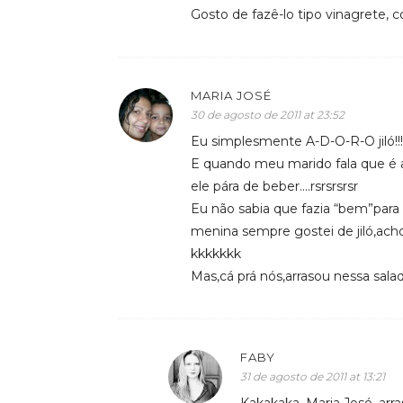
Gosto de fazê-lo tipo vinagrete, c
MARIA JOSÉ
30 de agosto de 2011 at 23:52
Eu simplesmente A-D-O-R-O jiló!!!!
E quando meu marido fala que é 
ele pára de beber….rsrsrsrsr
Eu não sabia que fazia “bem”para 
menina sempre gostei de jiló,ac
kkkkkkk
Mas,cá prá nós,arrasou nessa salad
FABY
31 de agosto de 2011 at 13:21