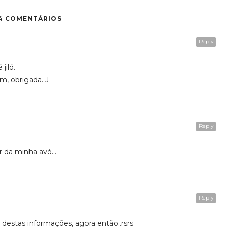
4 COMENTÁRIOS
Reply
jiló.
, obrigada. J
Reply
ar da minha avó…
Reply
 destas informações, agora então..rsrs