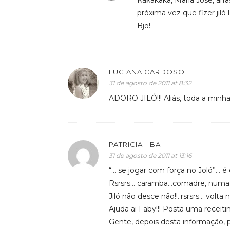
Kakakaka, Maria José, arr
próxima vez que fizer jiló
Bjo!
LUCIANA CARDOSO
31 de agosto de 2011 at 8:32
ADORO JILÓ!!! Aliás, toda a minha
PATRICIA - BA
31 de agosto de 2011 at 13:16
“… se jogar com força no Joló”… é 
Rsrsrs… caramba…comadre, numa 
Jiló não desce não!!..rsrsrs… volta 
Ajuda ai Faby!!! Posta uma receitin
Gente, depois desta informação, 