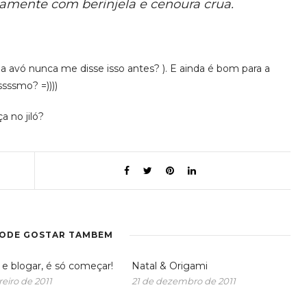
ntamente com berinjela e cenoura crua.
a avó nunca me disse isso antes? ). E ainda é bom para a
sssmo? =))))
 no jiló?
PODE GOSTAR TAMBÉM
 e blogar, é só começar!
Natal & Origami
reiro de 2011
21 de dezembro de 2011