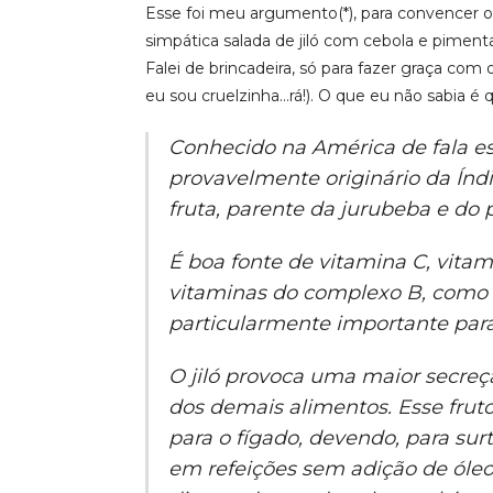
Esse foi meu argumento(*), para convencer 
simpática salada de jiló com cebola e pimen
Falei de brincadeira, só para fazer graça co
eu sou cruelzinha…rá!). O que eu não sabia é 
Conhecido na América de fala espa
provavelmente originário da Índi
fruta, parente da jurubeba e do
É boa fonte de vitamina C, vita
vitaminas do complexo B, como a
particularmente importante para 
O jiló provoca uma maior secreçã
dos demais alimentos. Esse fru
para o fígado, devendo, para sur
em refeições sem adição de óle