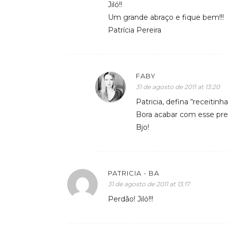
Jiló!!
Um grande abraço e fique bem!!!
Patrícia Pereira
FABY
31 de agosto de 2011 at 13:20
Patricia, defina “receitinh
Bora acabar com esse prec
Bjo!
PATRICIA - BA
31 de agosto de 2011 at 13:17
Perdão! Jiló!!!