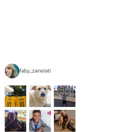
faby_zanelati