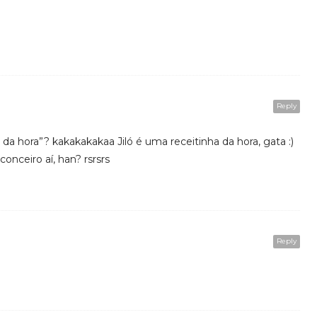
Reply
a da hora”? kakakakakaa Jiló é uma receitinha da hora, gata :)
onceiro aí, han? rsrsrs
Reply