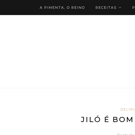
A PIMENTA, O REINO
RECEITAS
P
DELÍR
JILÓ É BO