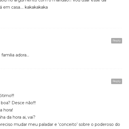
asou no argumento com o maridão!!! Vou usar esse da
 lá em casa…. kakakakaka
Reply
 familia adora…
Reply
ótimo!!!
boa? Desce não!!!
na hora!
ha da hora ai, vai?
preciso mudar meu paladar e ‘conceito’ sobre o poderoso do