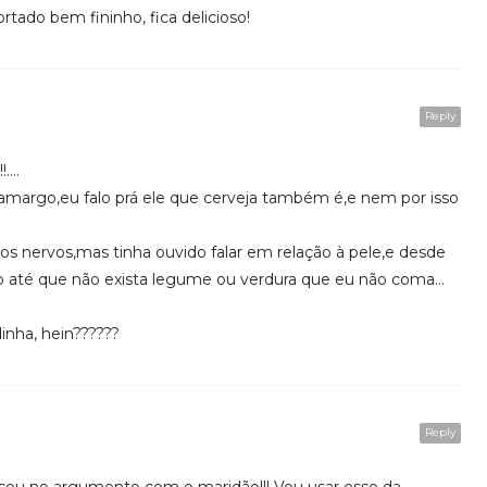
ortado bem fininho, fica delicioso!
Reply
!….
amargo,eu falo prá ele que cerveja também é,e nem por isso
os nervos,mas tinha ouvido falar em relação à pele,e desde
ho até que não exista legume ou verdura que eu não coma…
inha, hein??????
Reply