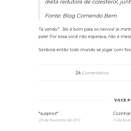
dieta redutora de colesterol, ju
Fonte: Blog Comendo Bem
Tá vendo? Jiló é bom para os nervos! (e minh
pele! Por essa você não esperava, não é mess
Simbora então todo mundo se jogar com força
24
Comentários
VOCÊ 
*suspiros*
Cozinhar
23 de fevereiro de 2011
11 de feve