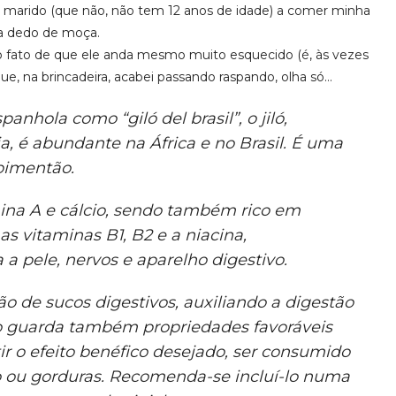
o marido (que não, não tem 12 anos de idade) a comer minha
ta dedo de moça.
m o fato de que ele anda mesmo muito esquecido (é, às vezes
que, na brincadeira, acabei passando raspando, olha só…
nhola como “giló del brasil”, o jiló,
a, é abundante na África e no Brasil. É uma
 pimentão.
mina A e cálcio, sendo também rico em
s vitaminas B1, B2 e a niacina,
a pele, nervos e aparelho digestivo.
o de sucos digestivos, auxiliando a digestão
to guarda também propriedades favoráveis
tir o efeito benéfico desejado, ser consumido
o ou gorduras. Recomenda-se incluí-lo numa