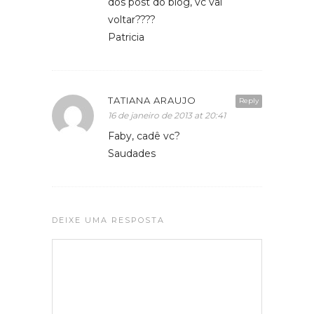
dos post do blog, vc vai
voltar????
Patricia
TATIANA ARAUJO
Reply
16 de janeiro de 2013 at 20:41
Faby, cadê vc?
Saudades
DEIXE UMA RESPOSTA