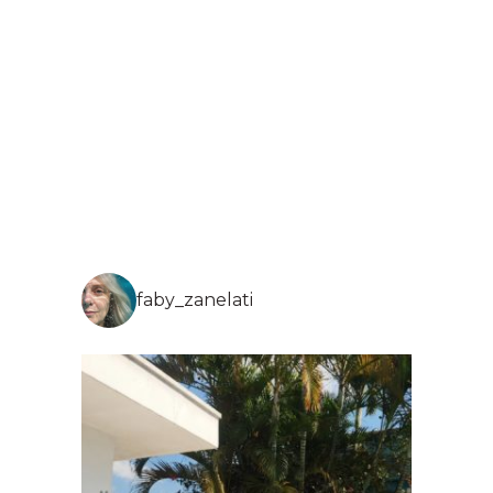
faby_zanelati