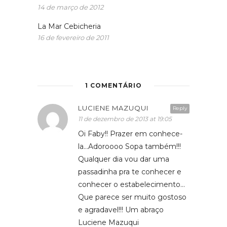
14 de março de 2012
La Mar Cebicheria
16 de fevereiro de 2011
1 COMENTÁRIO
LUCIENE MAZUQUI
Reply
11 de dezembro de 2013 at 19:05
Oi Faby!! Prazer em conhece-
la…Adoroooo Sopa também!!!
Qualquer dia vou dar uma
passadinha pra te conhecer e
conhecer o estabelecimento…
Que parece ser muito gostoso
e agradavel!!! Um abraço
Luciene Mazuqui