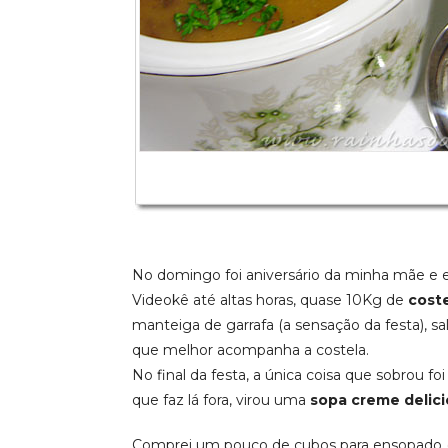
No domingo foi aniversário da minha mãe e e
Videokê até altas horas, quase 10Kg de
cost
manteiga de garrafa (a sensação da festa), sa
que melhor acompanha a costela.
No final da festa, a única coisa que sobrou f
que faz lá fora, virou uma
sopa creme delici
Comprei um pouco de cubos para ensopado (e