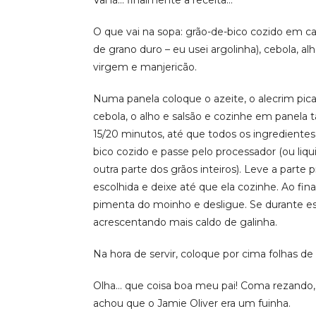
O que vai na sopa: grão-de-bico cozido em ca
de grano duro – eu usei argolinha), cebola, al
virgem e manjericão.
Numa panela coloque o azeite, o alecrim pi
cebola, o alho e salsão e cozinhe em panel
15/20 minutos, até que todos os ingrediente
bico cozido e passe pelo processador (ou liqu
outra parte dos grãos inteiros). Leve a part
escolhida e deixe até que ela cozinhe. Ao fina
pimenta do moinho e desligue. Se durante ess
acrescentando mais caldo de galinha.
Na hora de servir, coloque por cima folhas d
Olha… que coisa boa meu pai! Coma rezando, 
achou que o Jamie Oliver era um fuinha.