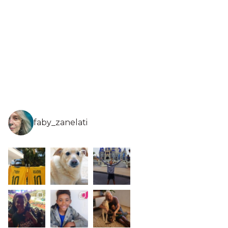
faby_zanelati