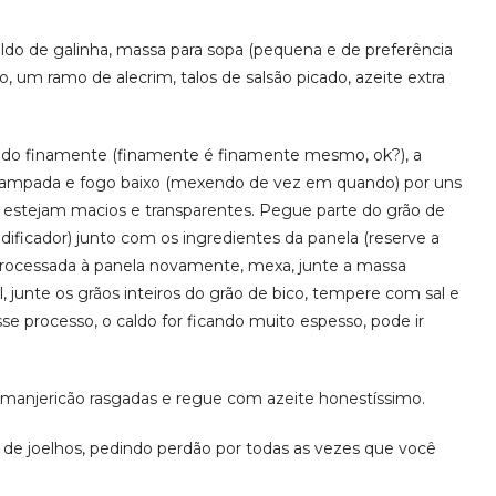
ldo de galinha, massa para sopa (pequena e de preferência
ho, um ramo de alecrim, talos de salsão picado, azeite extra
cado finamente (finamente é finamente mesmo, ok?), a
a tampada e fogo baixo (mexendo de vez em quando) por uns
s estejam macios e transparentes. Pegue parte do grão de
idificador) junto com os ingredientes da panela (reserve a
e processada à panela novamente, mexa, junte a massa
l, junte os grãos inteiros do grão de bico, tempere com sal e
e processo, o caldo for ficando muito espesso, pode ir
e manjericão rasgadas e regue com azeite honestíssimo.
de joelhos, pedindo perdão por todas as vezes que você