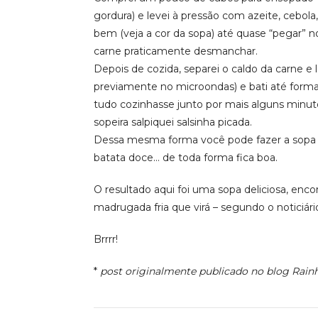
gordura) e levei à pressão com azeite, cebola,
bem (veja a cor da sopa) até quase “pegar” n
carne praticamente desmanchar.
Depois de cozida, separei o caldo da carne e 
previamente no microondas) e bati até forma
tudo cozinhasse junto por mais alguns minuto
sopeira salpiquei salsinha picada.
Dessa mesma forma você pode fazer a sopa s
batata doce… de toda forma fica boa.
O resultado aqui foi uma sopa deliciosa, encor
madrugada fria que virá – segundo o noticiár
Brrrr!
*
post originalmente publicado no blog Rain