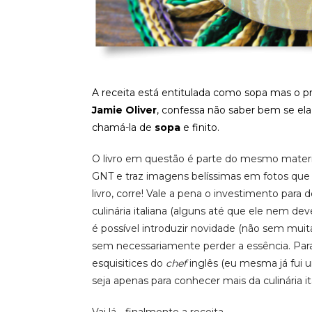
A receita está entitulada como sopa mas o pr
Jamie Oliver
, confessa não saber bem se el
chamá-la de
sopa
e finito.
O livro em questão é parte do mesmo materia
GNT e traz imagens belíssimas em fotos que
livro, corre! Vale a pena o investimento para 
culinária italiana (alguns até que ele nem de
é possível introduzir novidade (não sem muit
sem necessariamente perder a essência. Par
esquisitices do
chef
inglês (eu mesma já fui u
seja apenas para conhecer mais da culinária ita
Vai lá… finalmente a receita…