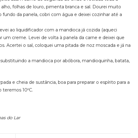
 alho, folhas de louro, pimenta branca e sal. Dourei muito
o fundo da panela, cobri com água e deixei cozinhar até a
levei ao liquidificador com a mandioca já cozida (aqueci
r um creme. Levei de volta à panela da carne e deixei que
s. Acertei o sal, coloquei uma pitada de noz moscada e já na
ubstituindo a mandioca por abóbora, mandioquinha, batata,
pada e cheia de sustância, boa para preparar o espírito para a
io teremos 10ºC.
has do Lar