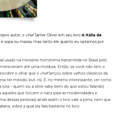
óprio autor, o
chef
Jamie Oliver em seu livro
A Itália de
a é sopa ou massa, mas tanto ele quanto eu optamos por
l usado na minisérie homônima transmitida no Brasil pelo
 mereceriam até uma moldura. Então, se você não tem o
descobrir o olhar que o
chef
lançou sobre velhos clássicos da
veria ter mexido, but…rs). É, no mínimo interessante, ver como
a luta – quem viu a série sabe bem do que estou falando)
a aqueles que torcem o nariz para as modernidades e
ma dessas pessoas) ainda assim o livro vale a pena, nem que
liana, sobre a qual ela fala bastante no livro.