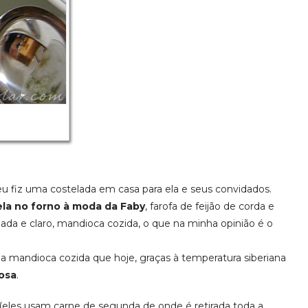
u fiz uma costelada em casa para ela e seus convidados.
ela no forno à moda da Faby
, farofa de feijão de corda e
lada e claro, mandioca cozida, o que na minha opinião é o
oi a mandioca cozida que hoje, graças à temperatura siberiana
osa
.
les usam carne de segunda de onde é retirada toda a