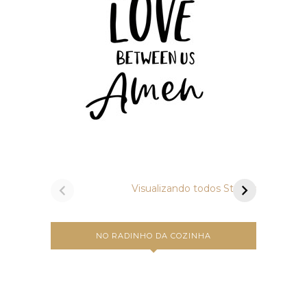
Vamos preparar
Um a
bruschettas?
Carbo
Visualizando todos Stories
NO RADINHO DA COZINHA