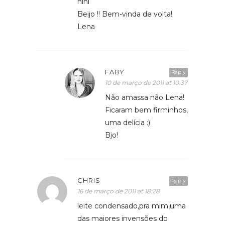
hihi
Beijo !! Bem-vinda de volta!
Lena
FABY
Reply
10 de março de 2011 at 10:37
Não amassa não Lena!
Ficaram bem firminhos,
uma delícia :)
Bjo!
CHRIS
Reply
16 de março de 2011 at 18:28
leite condensado,pra mim,uma
das maiores invensões do