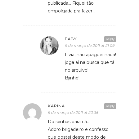
publicada… Fiquei tão
empolgada pra fazer…
FABY
Reply
9 de março de 2011 at 21:09
Lívia, não apaguei nada!
joga aí na busca que tá
no arquivo!
Bjinho!
KARINA
Reply
9 de março de 2011 at 20:35
Do rainhas para cá…
Adoro brigadeiro e confesso
que gostei deste modo de