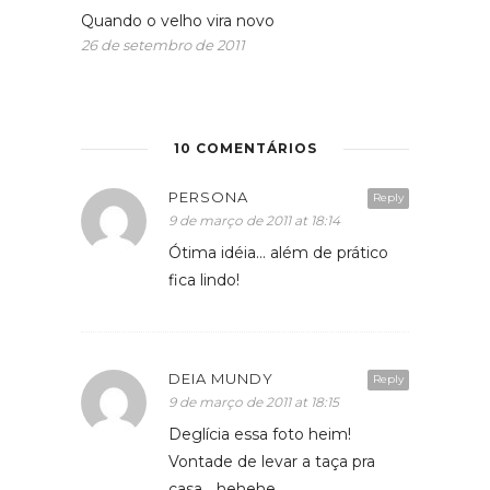
Quando o velho vira novo
26 de setembro de 2011
10 COMENTÁRIOS
PERSONA
Reply
9 de março de 2011 at 18:14
Ótima idéia… além de prático
fica lindo!
DEIA MUNDY
Reply
9 de março de 2011 at 18:15
Deglícia essa foto heim!
Vontade de levar a taça pra
casa… hehehe