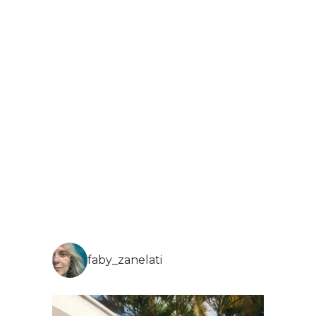
faby_zanelati