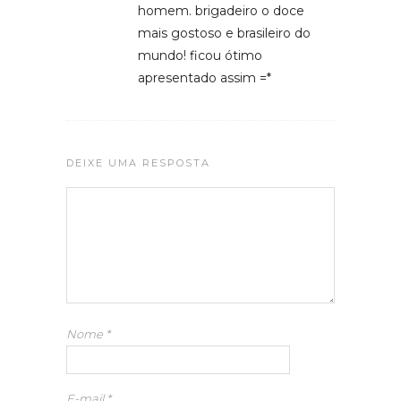
homem. brigadeiro o doce
mais gostoso e brasileiro do
mundo! ficou ótimo
apresentado assim =*
DEIXE UMA RESPOSTA
Nome
*
E-mail
*