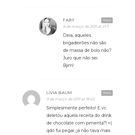
FABY
Reply
9 de março de 2011 at 21:11
Deia, aqueles
brigadeirões não são
de massa de bolo não?
Juro que não sei.
Bjim!
LIVIA BAUM
Reply
9 de março de 2011 at 19:40
Simplesmente perfeito! E vc
deletou aquela receita do drink
de chocolate com pimenta?! =(
qdo fui pegar, já não tava mais