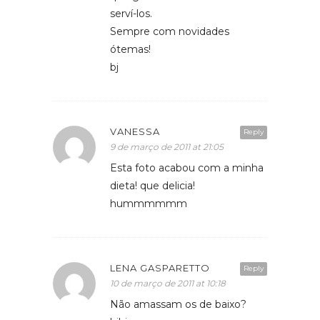
serví-los.
Sempre com novidades
ótemas!
bj
VANESSA
Reply
9 de março de 2011 at 21:05
Esta foto acabou com a minha
dieta! que delicia!
hummmmmm
LENA GASPARETTO
Reply
10 de março de 2011 at 10:18
Não amassam os de baixo?