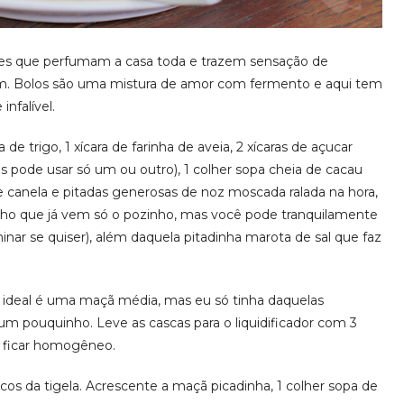
ses que perfumam a casa toda e trazem sensação de
em. Bolos são uma mistura de amor com fermento e aqui tem
nfalível.
de trigo, 1 xícara de farinha de aveia, 2 xícaras de açucar
 pode usar só um ou outro), 1 colher sopa cheia de cacau
e canela e pitadas generosas de noz moscada ralada na hora,
nho que já vem só o pozinho, mas você pode tranquilamente
minar se quiser), além daquela pitadinha marota de sal que faz
ideal é uma maçã média, mas eu só tinha daquelas
um pouquinho. Leve as cascas para o liquidificador com 3
é ficar homogêneo.
ecos da tigela. Acrescente a maçã picadinha, 1 colher sopa de