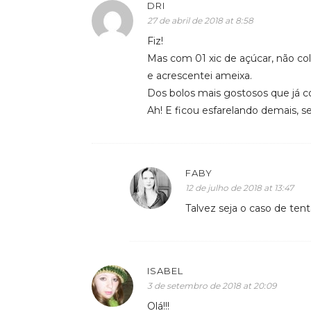
DRI
27 de abril de 2018 at 8:58
Fiz!
Mas com 01 xic de açúcar, não c
e acrescentei ameixa.
Dos bolos mais gostosos que já c
Ah! E ficou esfarelando demais, s
FABY
12 de julho de 2018 at 13:47
Talvez seja o caso de tent
ISABEL
3 de setembro de 2018 at 20:09
Olá!!!