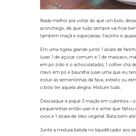
Nada melhor pra voltar do que um bolo, des
aconchego, de que tudo sempre vai ficar b
também maçã e especiarias. Facinho e quase i
Em uma tigela grande junte 1 xícara de farinha 
(usei 1 de açucar comum e 1 de mascavo, mas
em pó (não é o achocolatado), 1 colher chá d
cravo em pó e baunilha (usei uma que eu te
incluir as sementinhas da fava, extrato ou eli
o bolo ter aquela alegria. Misture tudo.
Descasque e pique 3 maçãs em cubinhos – o 
pequeninhas então usei 4 e achei que faltou 
ovos e 1 xícara de óleo vegetal. Bata bem at
Junte a mistura batida no liquidificador aos s