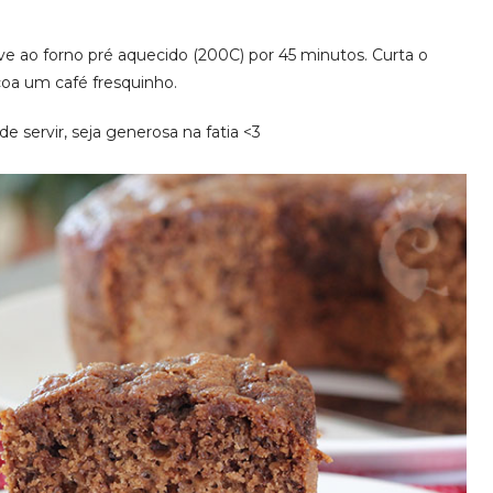
e ao forno pré aquecido (200C) por 45 minutos. Curta o
coa um café fresquinho.
 servir, seja generosa na fatia <3