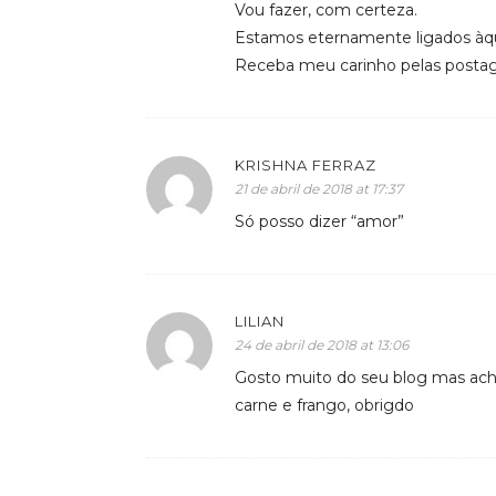
Vou fazer, com certeza.
Estamos eternamente ligados àqu
Receba meu carinho pelas postage
KRISHNA FERRAZ
21 de abril de 2018 at 17:37
Só posso dizer “amor”
LILIAN
24 de abril de 2018 at 13:06
Gosto muito do seu blog mas acho
carne e frango, obrigdo