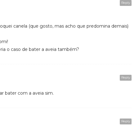
Reply
oloquei canela (que gosto, mas acho que predomina demais)
omi!
eria o caso de bater a aveia também?
Reply
ar bater com a aveia sim.
Reply