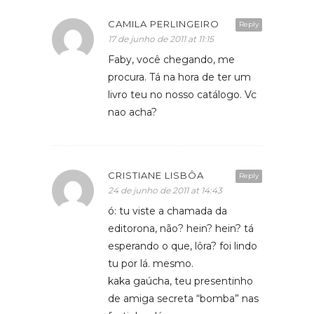
CAMILA PERLINGEIRO
Reply
17 de junho de 2011 at 11:15
Faby, você chegando, me
procura. Tá na hora de ter um
livro teu no nosso catálogo. Vc
nao acha?
CRISTIANE LISBÔA
Reply
24 de junho de 2011 at 14:43
ó: tu viste a chamada da
editorona, não? hein? hein? tá
esperando o que, lôra? foi lindo
tu por lá. mesmo.
kaka gaúcha, teu presentinho
de amiga secreta “bomba” nas