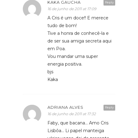
KAKA GAUCHA
Reply
16 de junho de 2011 at 17:09
A Cris é um doce!! E merece
tudo de bom!
Tive a honra de conhecê-la e
de ser sua amiga secreta aqui
em Poa.
Vou mandar uma super
energia positiva.
bjs
Kaka
ADRIANA ALVES
Reply
16 de junho de 2011 at 17:32
Faby, que bacana… Amo Cris
Lisbôa… Li papel manteiga