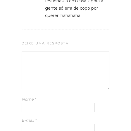
festinhas lá em casa. agora a
gente só erra de copo por
querer. hahahaha
DEIXE UMA RESPOSTA
Nome
*
E-mail
*