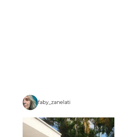
faby_zanelati