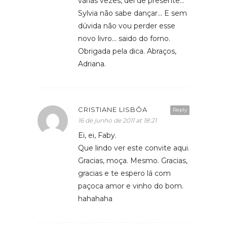
várias vezes, dei de presente…
Sylvia não sabe dançar… E sem
dúvida não vou perder esse
novo livro… saido do forno.
Obrigada pela dica. Abraços,
Adriana.
CRISTIANE LISBÔA
Reply
16 de junho de 2011 at 18:21
Ei, ei, Faby.
Que lindo ver este convite aqui.
Gracias, moça. Mesmo. Gracias,
gracias e te espero lá com
paçoca amor e vinho do bom.
hahahaha