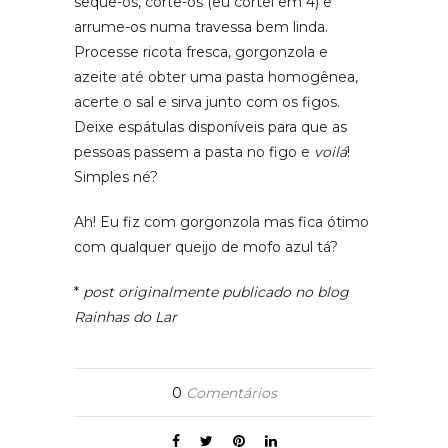
seque-os, corte-os (eu cortei em 4) e
arrume-os numa travessa bem linda.
Processe ricota fresca, gorgonzola e
azeite até obter uma pasta homogênea,
acerte o sal e sirva junto com os figos.
Deixe espátulas disponíveis para que as
pessoas passem a pasta no figo e
voilá
!
Simples né?
Ah! Eu fiz com gorgonzola mas fica ótimo
com qualquer queijo de mofo azul tá?
*
post originalmente publicado no blog
Rainhas do Lar
0
Comentários