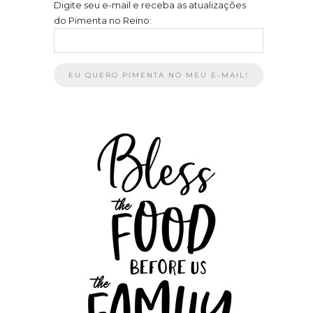
Digite seu e-mail e receba as atualizações
do Pimenta no Reino: