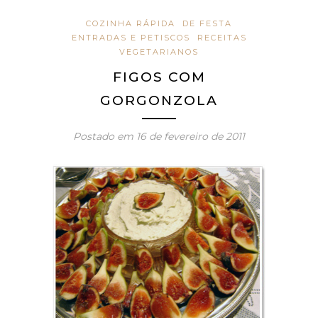
COZINHA RÁPIDA
DE FESTA
ENTRADAS E PETISCOS
RECEITAS
VEGETARIANOS
FIGOS COM
GORGONZOLA
Postado em
16 de fevereiro de 2011