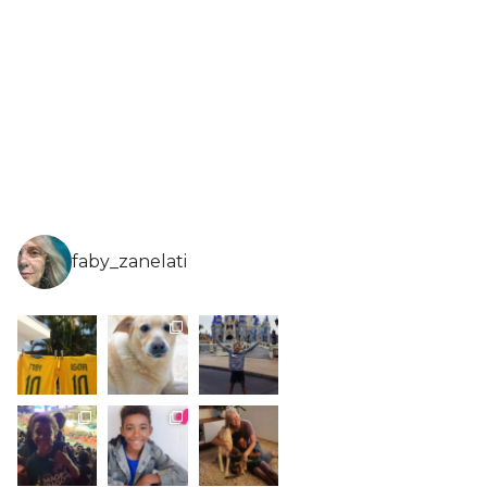
faby_zanelati