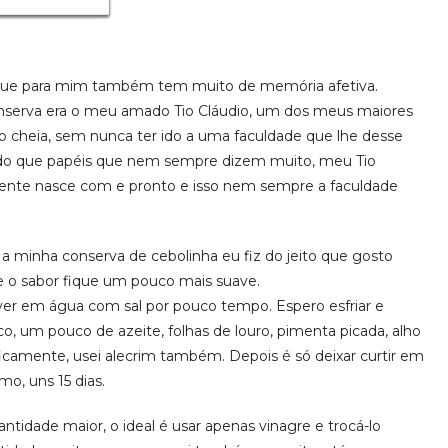
 que para mim também tem muito de memória afetiva.
nserva era o meu amado Tio Cláudio, um dos meus maiores
 cheia, sem nunca ter ido a uma faculdade que lhe desse
ão do que papéis que nem sempre dizem muito, meu Tio
 gente nasce com e pronto e isso nem sempre a faculdade
 a minha conserva de cebolinha eu fiz do jeito que gosto
e o sabor fique um pouco mais suave.
rver em água com sal por pouco tempo. Espero esfriar e
o, um pouco de azeite, folhas de louro, pimenta picada, alho
camente, usei alecrim também. Depois é só deixar curtir em
mo, uns 15 dias.
antidade maior, o ideal é usar apenas vinagre e trocá-lo