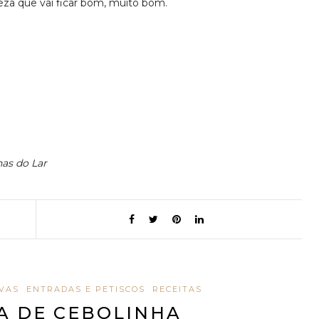
za que vai ficar bom, muito bom.
has do Lar
VAS
ENTRADAS E PETISCOS
RECEITAS
A DE CEBOLINHA