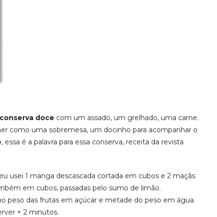
conserva doce
com um assado, um grelhado, uma carne.
omer como uma sobremesa, um docinho para acompanhar o
e
, essa é a palavra para essa conserva, receita da revista
 eu usei 1 manga descascada cortada em cubos e 2 maçãs
ambém em cubos, passadas pelo sumo de limão.
mo peso das frutas em açúcar e metade do peso em água.
erver + 2 minutos.