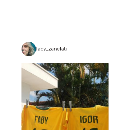
faby_zanelati