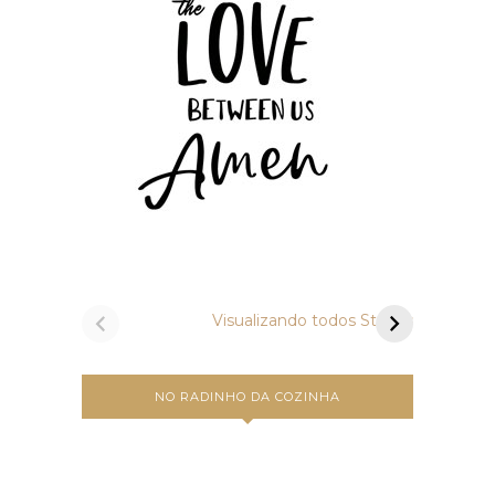
Vamos preparar
Um a
bruschettas?
Carbo
Visualizando todos Stories
NO RADINHO DA COZINHA