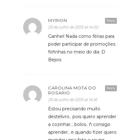
MYRION
Reply
25 de julho de 2013 at 14:02
Ganhei! Nada como férias para
poder participar de promoções
fofinhas no meio do dia :D
Bejios
CAROLINA MOTA DO
Reply
ROSARIO
25 de julho de 2013 at 14:16
Estou precisando muito
destelivro.. pois quero aprender
a cozinhar… bolos.. ñ consigo
aprender.. e quando fizer quero