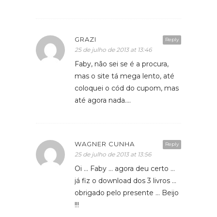
GRAZI
Reply
25 de julho de 2013 at 13:46
Faby, não sei se é a procura,
mas o site tá mega lento, até
coloquei o cód do cupom, mas
até agora nada….
WAGNER CUNHA
Reply
25 de julho de 2013 at 13:56
Oi … Faby … agora deu certo …
já fiz o download dos 3 livros …
obrigado pelo presente … Beijo
!!!