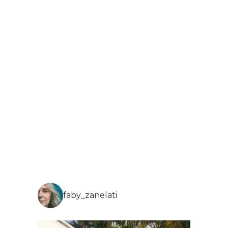
faby_zanelati