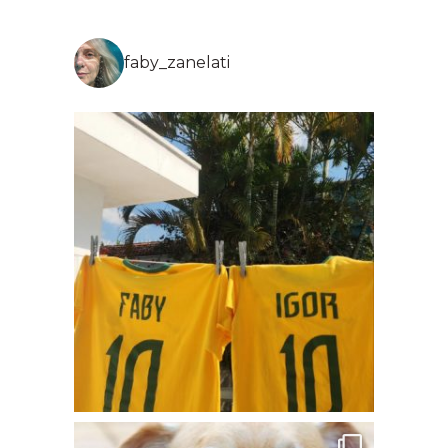
faby_zanelati