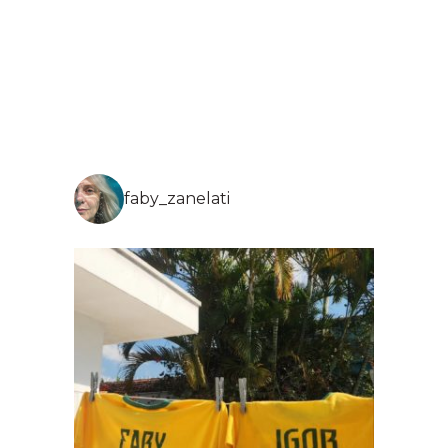
faby_zanelati