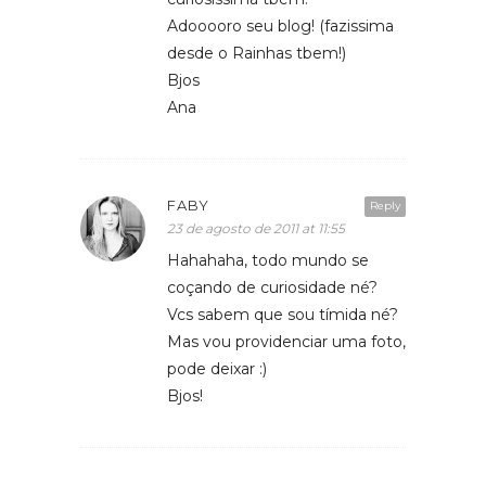
Adooooro seu blog! (fazissima
desde o Rainhas tbem!)
Bjos
Ana
FABY
Reply
23 de agosto de 2011 at 11:55
Hahahaha, todo mundo se
coçando de curiosidade né?
Vcs sabem que sou tímida né?
Mas vou providenciar uma foto,
pode deixar :)
Bjos!