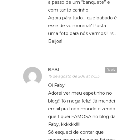
a passo de um “banquete” e
com tanto carinho.
Agora pára tudo… que babado é
esse de vc morena? Posta
uma foto para nós vermos!!! rs…
Beijos!
BABI
Reply
16 de agosto de 2011 at 17:55
Oi Faby!!
Adorei ver meu espetinho no
blog!! Tô mega feliz! Já mandei
email pra todo mundo dizendo
que fiquei FAMOSA no blog da
Faby, kkkkkk!!!!
Só esqueci de contar que
quem assou a belezura foi meu