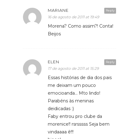
MARIANE
Reply
16 de agosto de 2011 at 19:49
Morena? Como assim?! Conta!
Beijos
ELEN
Reply
17 de agosto de 2011 at 15:29
Essas histórias de dia dos pais
me deixam um pouco
emocioanda… Mto lindo!
Parabéns às meninas
deidicadas :)
Faby entrou pro clube da
morenice!! rsrsssss Seja bem
vindaaaa ê!!!