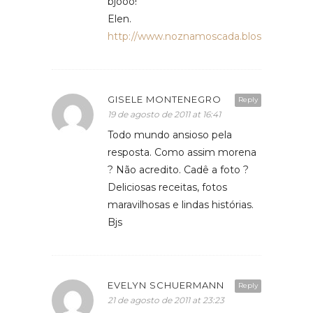
bjooo!
Elen.
http://www.noznamoscada.blospot.com
GISELE MONTENEGRO
Reply
19 de agosto de 2011 at 16:41
Todo mundo ansioso pela
resposta. Como assim morena
? Não acredito. Cadê a foto ?
Deliciosas receitas, fotos
maravilhosas e lindas histórias.
Bjs
EVELYN SCHUERMANN
Reply
21 de agosto de 2011 at 23:23