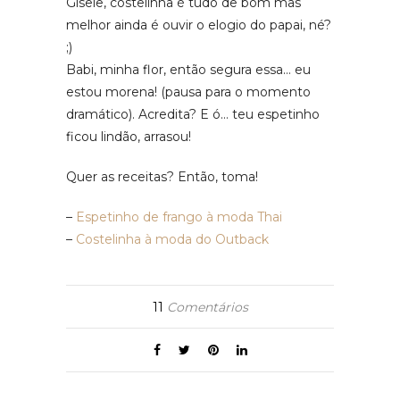
Gisele, costelinha é tudo de bom mas
melhor ainda é ouvir o elogio do papai, né?
;)
Babi, minha flor, então segura essa… eu
estou morena! (pausa para o momento
dramático). Acredita? E ó… teu espetinho
ficou lindão, arrasou!
Quer as receitas? Então, toma!
–
Espetinho de frango à moda Thai
–
Costelinha à moda do Outback
11
Comentários