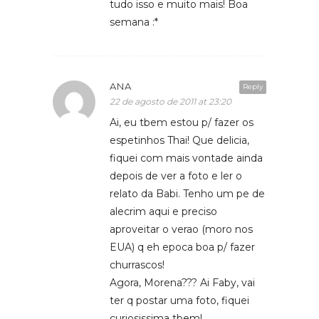
tudo isso e muito mais! Boa
semana :*
ANA
Reply
22 de agosto de 2011 at 23:20
Ai, eu tbem estou p/ fazer os
espetinhos Thai! Que delicia,
fiquei com mais vontade ainda
depois de ver a foto e ler o
relato da Babi. Tenho um pe de
alecrim aqui e preciso
aproveitar o verao (moro nos
EUA) q eh epoca boa p/ fazer
churrascos!
Agora, Morena??? Ai Faby, vai
ter q postar uma foto, fiquei
curiosissima tbem!