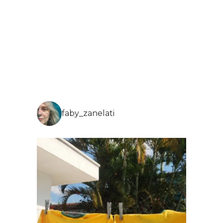
faby_zanelati