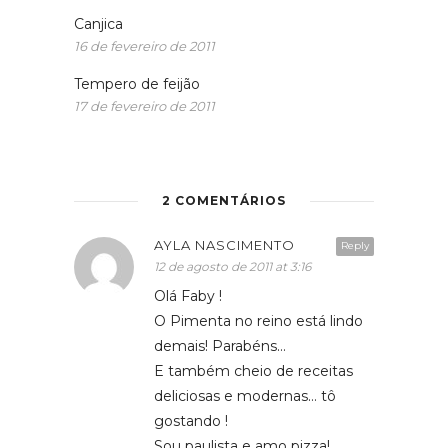
Canjica
16 de fevereiro de 2011
Tempero de feijão
17 de fevereiro de 2011
2 COMENTÁRIOS
AYLA NASCIMENTO
Reply
12 de agosto de 2011 at 3:16
Olá Faby !
O Pimenta no reino está lindo
demais! Parabéns…
E também cheio de receitas
deliciosas e modernas… tô
gostando !
Sou paulista e amo pizza!