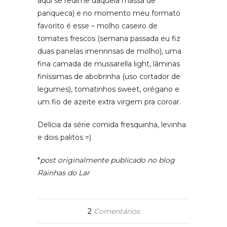
aqui se redime daquela massa de
panqueca) e no momento meu formato
favorito é esse – molho caseiro de
tomates frescos (semana passada eu fiz
duas panelas imennnsas de molho), uma
fina camada de mussarella light, lâminas
finíssimas de abobrinha (uso cortador de
legumes), tomatinhos sweet, orégano e
um fio de azeite extra virgem pra coroar.
Delícia da série comida fresquinha, levinha
e dois palitos =)
*
post originalmente publicado no blog
Rainhas do Lar
2
Comentários