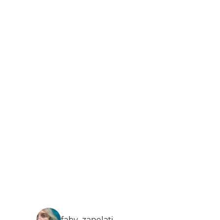
faby_zanelati