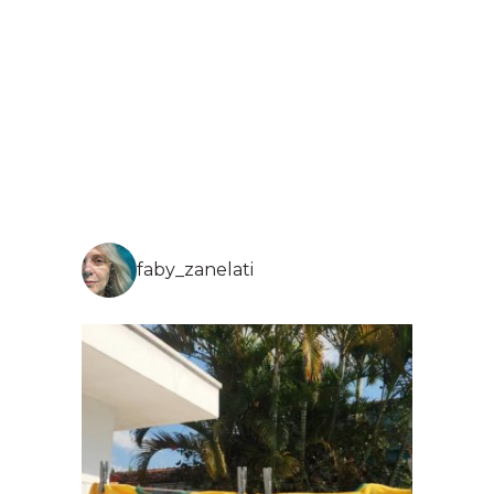
faby_zanelati