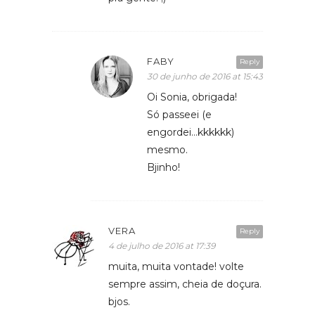
FABY
Reply
30 de junho de 2016 at 15:43
Oi Sonia, obrigada!
Só passeei (e
engordei…kkkkkk)
mesmo.
Bjinho!
VERA
Reply
4 de julho de 2016 at 17:39
muita, muita vontade! volte
sempre assim, cheia de doçura.
bjos.