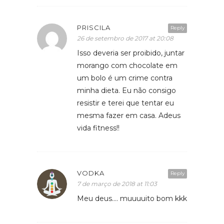
PRISCILA
Reply
26 de setembro de 2017 at 20:08
Isso deveria ser proibido, juntar
morango com chocolate em
um bolo é um crime contra
minha dieta. Eu não consigo
resistir e terei que tentar eu
mesma fazer em casa. Adeus
vida fitness!!
VODKA
Reply
7 de março de 2018 at 11:03
Meu deus…. muuuuito bom kkk