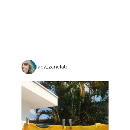
faby_zanelati