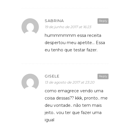
SABRINA
Reply
19 de junho de 2017 at 16:23
hummmmmm essa receita
despertou meu apetite… Essa
eu tenho que testar fazer.
GISELE
Reply
13 de agosto de 2017 at 23:20
como emagrece vendo uma
coisa dessas?? kkk, pronto.. me
deu vontade.. não tem mais
jeito.. vou ter que fazer uma
igual