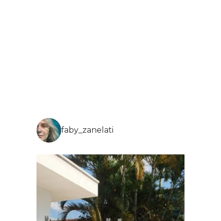
faby_zanelati